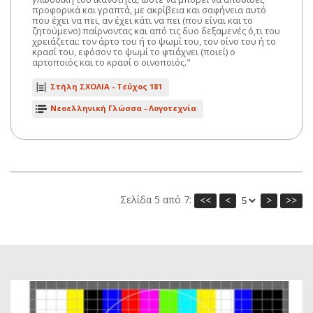
προφορικά και γραπτά, με ακρίβεια και σαφήνεια αυτό
που έχει να πει, αν έχει κάτι να πει (που είναι και το
ζητούμενο) παίρνοντας και από τις δυο δεξαμενές ό,τι του
χρειάζεται: τον άρτο του ή το ψωμί του, τον οίνο του ή το
κρασί του, εφόσον το ψωμί το φτιάχνει (ποιεί) ο
αρτοποιός και το κρασί ο οινοποιός."
Στήλη ΣΧΟΛΙΑ -
Τεύχος 181
Νεοελληνική Γλώσσα - Λογοτεχνία
Σελίδα 5 από 7:
<<
<
>
>>