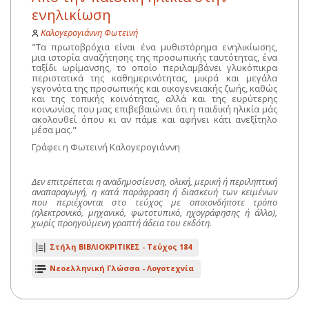
ενηλικίωση
Καλογερογιάννη Φωτεινή
"Τα πρωτοβρόχια είναι ένα μυθιστόρημα ενηλικίωσης,
μια ιστορία αναζήτησης της προσωπικής ταυτότητας, ένα
ταξίδι ωρίμανσης, το οποίο περιλαμβάνει γλυκόπικρα
περιστατικά της καθημερινότητας, μικρά και μεγάλα
γεγονότα της προσωπικής και οικογενειακής ζωής, καθώς
και της τοπικής κοινότητας, αλλά και της ευρύτερης
κοινωνίας που μας επιβεβαιώνει ότι η παιδική ηλικία μάς
ακολουθεί όπου κι αν πάμε και αφήνει κάτι ανεξίτηλο
μέσα μας."
Γράφει η Φωτεινή Καλογερογιάννη
Δεν επιτρέπεται η αναδημοσίευση, ολική, μερική ή περιληπτική
αναπαραγωγή, η κατά παράφραση ή διασκευή των κειμένων
που περιέχονται στο τεύχος με οποιονδήποτε τρόπο
(ηλεκτρονικό, μηχανικό, φωτοτυπικό, ηχογράφησης ή άλλο),
χωρίς προηγούμενη γραπτή άδεια του εκδότη.
Στήλη ΒΙΒΛΙΟΚΡΙΤΙΚΕΣ -
Τεύχος 184
Νεοελληνική Γλώσσα - Λογοτεχνία