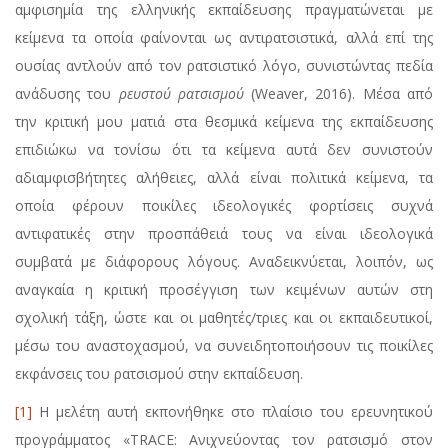
αμφισημία της ελληνικής εκπαίδευσης πραγματώνεται με
κείμενα τα οποία φαίνονται ως αντιρατσιστικά, αλλά επί της
ουσίας αντλούν από τον ρατσιστικό λόγο, συνιστώντας πεδία
ανάδυσης του
ρευστού ρατσισμού
(Weaver, 2016). Μέσα από
την κριτική μου ματιά στα θεσμικά κείμενα της εκπαίδευσης
επιδιώκω να τονίσω ότι τα κείμενα αυτά δεν συνιστούν
αδιαμφισβήτητες αλήθειες, αλλά είναι πολιτικά κείμενα, τα
οποία φέρουν ποικίλες ιδεολογικές φορτίσεις συχνά
αντιφατικές στην προσπάθειά τους να είναι ιδεολογικά
συμβατά με διάφορους λόγους. Αναδεικνύεται, λοιπόν, ως
αναγκαία η κριτική προσέγγιση των κειμένων αυτών στη
σχολική τάξη, ώστε και οι μαθητές/τριες και οι εκπαιδευτικοί,
μέσω του αναστοχασμού, να συνειδητοποιήσουν τις ποικίλες
εκφάνσεις του ρατσισμού στην εκπαίδευση.
[1]
Η μελέτη αυτή εκπονήθηκε στο πλαίσιο του ερευνητικού
προγράμματος «ΤRACE: Ανιχνεύοντας τον ρατσισμό στον