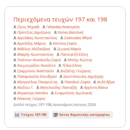
Περιεχόμενα τευχών 197 και 198
Σίμος Μιχαήλ
Γαλανάκη Αικατερίνη
Πρίντζιος Δημήτριος
Κούκη Βασιλική
Αγγελάκος Κωνσταντίνος
Σκαπινάκη Αθηνά
Αγγελίδης Μάριος
Κοτσίνη Σοφία
Μάλλιος Αλέξανδρος
Σμυρνή Μαρία
Μακρής Κωνσταντίνος
Πατσιατζή Ελένη
Τσάτσου-Νικολούλη Σοφία
Μπέης Κώστας
Κουμουρίδου Νικολέτα
Τζάνα Ελένη
Γραμμένου Αναστασία
Βοζαΐτης Γεώργιος
Παπαμανώλη Ελευθερία
Χριστόπουλος Δημήτρης
Μητρούλιας Παναγιώτης
Παπαλού Σοφία
Αυδή Άβρα
Αλεξίου Γ.
Μητελούδης Πανταζής
Αργέντη Βάσια
Μερκούρη Νατάσα
Ευαγγελινός Αιμιλιανός
Κόκκινος Γιώργος
Διπλό τεύχος 197-198, Ιανουάριος-Ιούνιος 2026
Τεύχος 197-198
Εκτός θεματικής κατηγορίας