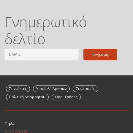
Ενημερωτικό
δελτίο
Email
Name
Συντάκτες
Υποβολή Άρθρων
Συνδρομές
Πολιτική Απορρήτου
Όροι Χρήσης
Τηλ:
2112159130