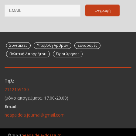
Email
Name
Συντάκτες
Υποβολή Άρθρων
Συνδρομές
Πολιτική Απορρήτου
Όροι Χρήσης
Τηλ:
2112159130
(μόνο απογεύματα, 17.00-20.00)
Email:
neapaideia.journal@gmail.com
© 2020
neapaideia-glossa.gr