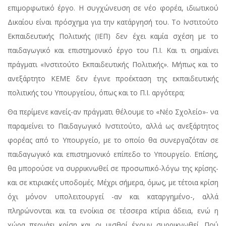
επιμορφωτικό έργο. Η συγχώνευση σε νέο φορέα, ιδιωτικού
Δικαίου είναι πρόσχημα για την κατάργησή του. Το Ινστιτούτο
Εκπαιδευτικής Πολιτικής (ΙΕΠ) δεν έχει καμία σχέση με το
παιδαγωγικό και επιστημονικό έργο του Π.Ι. Και τι σημαίνει
πράγματι «Ινστιτούτο Εκπαιδευτικής Πολιτικής». Μήπως και το
ανεξάρτητο ΚΕΜΕ δεν έγινε προέκταση της εκπαιδευτικής
πολιτικής του Υπουργείου, όπως και το Π.Ι. αργότερα;
Θα περίμενε κανείς-αν πράγματι θέλουμε το «Νέο Σχολείο»- να
παραμείνει το Παιδαγωγικό Ινστιτούτο, αλλά ως ανεξάρτητος
φορέας από το Υπουργείο, με το οποίο θα συνεργαζόταν σε
παιδαγωγικό και επιστημονικό επίπεδο το Υπουργείο. Επίσης,
θα μπορούσε να συρρικνωθεί σε προσωπικό-λόγω της κρίσης-
και σε κτιριακές υποδομές. Μέχρι σήμερα, όμως, με τέτοια κρίση
όχι μόνον υπολειτουργεί -αν και καταργημένο-, αλλά
πληρώνονται και τα ενοίκια σε τέσσερα κτίρια άδεια, ενώ η
χώρα περνάει κρίση και οι μισθοί έχουν συρρικνωθεί. Πού