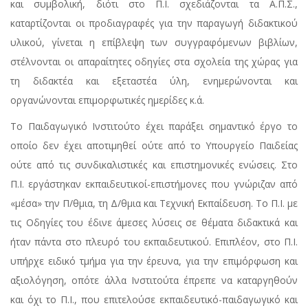
και συμβολική, διότι στο Π.Ι. σχεδιάζονται τα Α.Π.Σ.,
καταρτίζονται οι προδιαγραφές για την παραγωγή διδακτικού
υλικού, γίνεται η επίβλεψη των συγγραφόμενων βιβλίων,
στέλνονται οι απαραίτητες οδηγίες στα σχολεία της χώρας για
τη διδακτέα και εξεταστέα ύλη, ενημερώνονται και
οργανώνονται επιμορφωτικές ημερίδες κ.ά.
Το Παιδαγωγικό Ινστιτούτο έχει παράξει σημαντικό έργο το
οποίο δεν έχει αποτιμηθεί ούτε από το Υπουργείο Παιδείας
ούτε από τις συνδικαλιστικές και επιστημονικές ενώσεις. Στο
Π.Ι. εργάστηκαν εκπαιδευτικοί-επιστήμονες που γνώριζαν από
«μέσα» την Π/θμια, τη Δ/θμια και Τεχνική Εκπαίδευση. Το Π.Ι. με
τις Οδηγίες του έδινε άμεσες λύσεις σε θέματα διδακτικά και
ήταν πάντα στο πλευρό του εκπαιδευτικού. Επιπλέον, στο Π.Ι.
υπήρχε ειδικό τμήμα για την έρευνα, για την επιμόρφωση και
αξιολόγηση, οπότε άλλα Ινστιτούτα έπρεπε να καταργηθούν
και όχι το Π.Ι., που επιτελούσε εκπαιδευτικό-παιδαγωγικό και