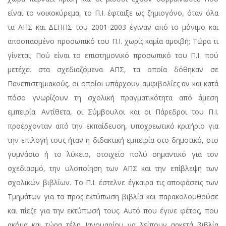
είναι το νοικοκύρεμα, το Π.Ι. έφταιξε ως ζημιογόνο, όταν όλα
τα ΑΠΣ και ΔΕΠΠΣ του 2001-2003 έγιναν από το μόνιμο και
αποσπασμένο προσωπικό του Π.Ι. χωρίς καμία αμοιβή; Τώρα τι
γίνεται; Πού είναι το επιστημονικό προσωπικό του Π.Ι. πού
μετέχει στα σχεδιαζόμενα ΑΠΣ, τα οποία δόθηκαν σε
Πανεπιστημιακούς, οι οποίοι υπάρχουν αμφιβολίες αν και κατά
πόσο γνωρίζουν τη σχολική πραγματικότητα από άμεση
εμπειρία. Αντίθετα, οι Σύμβουλοι και οι Πάρεδροι του Π.Ι.
προέρχονταν από την εκπαίδευση, υποχρεωτικό κριτήριο για
την επιλογή τους ήταν η διδακτική εμπειρία στο δημοτικό, στο
γυμνάσιο ή το λύκειο, στοιχείο πολύ σημαντικό για τον
σχεδιασμό, την υλοποίηση των ΑΠΣ και την επίβλεψη των
σχολικών βιβλίων. Το Π.Ι. έστελνε έγκαιρα τις αποφάσεις των
Τμημάτων για τα προς εκτύπωση βιβλία και παρακολουθούσε
και πίεζε για την εκτύπωσή τους. Αυτό που έγινε φέτος, που
ακόμα και τώρα τέλη Ιανουαρίου να λείπουν αρκετά βιβλία