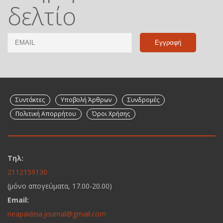
δελτίο
Email
Name
Συντάκτες
Υποβολή Άρθρων
Συνδρομές
Πολιτική Απορρήτου
Όροι Χρήσης
Τηλ:
2112159130
(μόνο απογεύματα, 17.00-20.00)
Email:
neapaideia.journal@gmail.com