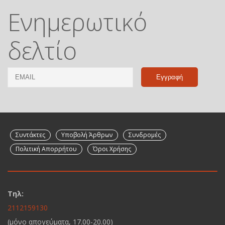
Ενημερωτικό
δελτίο
Email
Name
Συντάκτες
Υποβολή Άρθρων
Συνδρομές
Πολιτική Απορρήτου
Όροι Χρήσης
Τηλ:
2112159130
(μόνο απογεύματα, 17.00-20.00)