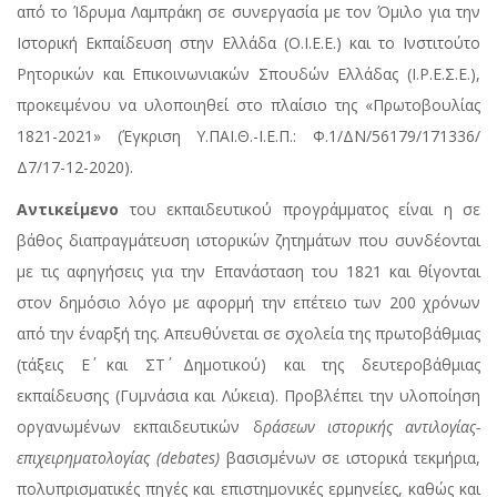
από το Ίδρυμα Λαμπράκη σε συνεργασία με τον Όμιλο για την
Ιστορική Εκπαίδευση στην Ελλάδα (Ο.Ι.Ε.Ε.) και το Ινστιτούτο
Ρητορικών και Επικοινωνιακών Σπουδών Ελλάδας (Ι.Ρ.Ε.Σ.Ε.),
προκειμένου να υλοποιηθεί στο πλαίσιο της «Πρωτοβουλίας
1821-2021» (Έγκριση Υ.ΠΑΙ.Θ.-Ι.Ε.Π.: Φ.1/ΔΝ/56179/171336/
Δ7/17-12-2020).
Αντικείμενο
του εκπαιδευτικού προγράμματος είναι η σε
βάθος διαπραγμάτευση ιστορικών ζητημάτων που συνδέονται
με τις αφηγήσεις για την Επανάσταση του 1821 και θίγονται
στον δημόσιο λόγο με αφορμή την επέτειο των 200 χρόνων
από την έναρξή της. Απευθύνεται σε σχολεία της πρωτοβάθμιας
(τάξεις Ε΄ και ΣΤ΄ Δημοτικού) και της δευτεροβάθμιας
εκπαίδευσης (Γυμνάσια και Λύκεια). Προβλέπει την υλοποίηση
οργανωμένων εκπαιδευτικών δ
ράσεων ιστορικής αντιλογίας-
επιχειρηματολογίας (debates)
βασισμένων σε ιστορικά τεκμήρια,
πολυπρισματικές πηγές και επιστημονικές ερμηνείες, καθώς και