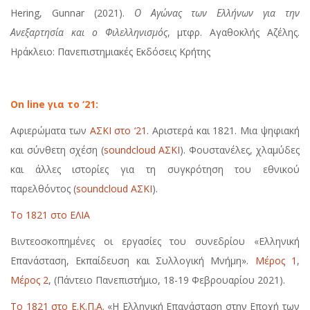
Hering, Gunnar (2021).
Ο Αγώνας των Ελλήνων για την
Ανεξαρτησία και ο Φιλελληνισμός
, μτφρ. Αγαθοκλής Αζέλης.
Ηράκλειο: Πανεπιστημιακές Εκδόσεις Κρήτης
On line για το ‘21:
Αφιερώματα των
ΑΣΚΙ στο ‘21
. Αριστερά και 1821. Μια ψηφιακή
και σύνθετη σχέση (
soundcloud ΑΣΚΙ
). Φουστανέλες, χλαμύδες
και άλλες ιστορίες για τη συγκρότηση του εθνικού
παρελθόντος (
soundcloud ΑΣΚΙ
).
Το 1821 στο ΕΛΙΑ
Βιντεοσκοπημένες οι εργασίες του συνεδρίου «Ελληνική
Επανάσταση, Εκπαίδευση και Συλλογική Μνήμη».
Μέρος 1
,
Μέρος 2
, (Πάντειο Πανεπιστήμιο, 18-19 Φεβρουαρίου 2021).
Το 1821 στο Ε.Κ.Π.Α.
«Η Ελληνική Επανάσταση στην Εποχή των