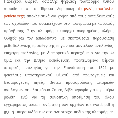
Παρέχεται δωρεάν ασφαλής ψηφιακή πλατφόρμα τύπου
moodle από το Ίδρυμα Λαμπράκη (
https://epimorfosi.e-
paideia.org/
) αποκλειστικά για χρήση από τους εκπαιδευτικούς
των σχολείων που συμμετέχουν στο πρόγραμμα με κωδικούς
πρόσβασης. Στην πλατφόρμα υπάρχει αναρτημένος πλήρης
Ο
δηγός για τον εκπαιδευτικό
(με σκοποθεσία, παρουσίαση
μεθοδολογικής προσέγγισης πηγών και μοντέλων αντιλογίας-
επιχειρηματολογίας, με διαφορετικό περιεχόμενο για την Α/
θμια και τη
ν
Β/θμια εκπαίδευση, προτεινόμενα θέματα
ιστορικής αντιλογίας για την Επανάσταση του 1821 με
φακέλους υποστηρικτικού υλικού από πρωτογενείς και
δευτερογενείς πηγές, βίντεο προσομοίωσης ιστορικών
αντιλογιών σε πλατφόρμα Zoom, βιβλιογραφία για περαιτέρω
μελέτη, ενώ για τη συνοπτική αποτίμηση του όλου
εγχειρήματος αρκεί η ανάρτηση των αρχείων (σε word, pdf ή
jpg) ή υπερσυνδέσμων στο αντίστοιχο πεδίο της πλατφόρμας.