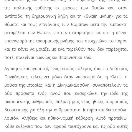
της πολιτικής ευθύνης εκ μέρους των θυτών και, στον
αντίποδα, τη δημιουργική λήθη και τη «δίκαιη μνήμη» για τα
θύματα και τους επιγόνους των θυμάτων μετά την έμπρακτη
μεταμέλεια των θυτών, ώστε να σταματήσει κάποτε η αέναη
επαναφορά της τραυματικής μνήμης που στοιχειώνει το παρόν
και το κάνει να μοιάζει με ένα παρελθόν που δεν παρέρχεται
ποτέ, που είναι αιωνίως και βασανιστικά εδώ.
Αγαπητές και αγαπητοί, ένας τέτοιος πόλεμος, όπως ο Δεύτερος
Παγκόσμιος, τελειώνει μόνο όταν νιώσουμε ότι η Κλειώ, η
μούσα της ιστορίας, και η Δίκη/Δικαιοσύνη, συναποτελούν τα
δύο πρόσωπα ενός Ιανού που ενσαρκώνει την ιδέα της
οικουμενικής ανθρωπιάς, δηλαδή μιας νέας ηθικής ισορροπίας
δεσμευτικής για όλη την ανθρωπότητα. Ιστορία και δικαιοσύνη
λοιπόν. Αλήθεια και ηθικο-νομική κάθαρση. Αυτό προτείνω.
Κάθε ενέργεια που δεν αφορά ταυτόχρονα και τις δύο αυτές