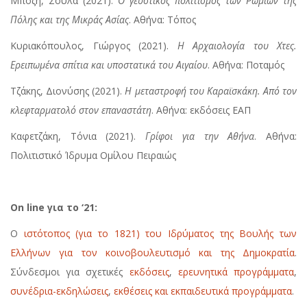
Μπόζη, Σούλα (2021).
Ο γευστικός πολιτισμός των Ρωμιών της
Πόλης και της Μικράς Ασίας
. Αθήνα: Τόπος
Κυριακόπουλος, Γιώργος (2021).
Η Αρχαιολογία του Χτες.
Ερειπωμένα σπίτια και υποστατικά του Αιγαίου
. Αθήνα: Ποταμός
Τζάκης, Διονύσης (2021).
Η μεταστροφή του Καραϊσκάκη. Από τον
κλεφταρματολό στον επαναστάτη
. Αθήνα: εκδόσεις ΕΑΠ
Καφετζάκη, Τόνια (2021).
Γρίφοι για την Αθήνα
. Αθήνα:
Πολιτιστικό Ίδρυμα Ομίλου Πειραιώς
On line για το ‘21:
Ο
ιστότοπος (για το 1821) του Ιδρύματος της Βουλής των
Ελλήνων για τον κοινοβουλευτισμό και της Δημοκρατία
.
Σύνδεσμοι για σχετικές
εκδόσεις
,
ερευνητικά προγράμματα
,
συνέδρια-εκδηλώσεις
,
εκθέσεις και εκπαιδευτικά προγράμματα
.