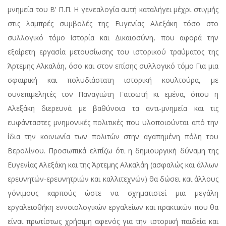
μνημεία του Β’ Π.Π. Η γενεαλογία αυτή καταλήγει μέχρι στιγμής
στις λαμπρές συμβολές της Ευγενίας Αλεξάκη τόσο στο
συλλογικό τόμο Ιστορία και Δικαιοσύνη, που αφορά την
εξαίρετη εργασία μετουσίωσης του ιστορικού τραύματος της
Άρτεμης Αλκαλάη, όσο και στον επίσης συλλογικό τόμο Για μια
σφαιρική και πολυδιάστατη ιστορική κουλτούρα, με
συνεπιμελητές τον Παναγιώτη Γατσωτή κι εμένα, όπου η
Αλεξάκη διερευνά με βαθύνοια τα αντι-μνημεία και τις
ευφάνταστες μνημονικές πολιτικές που υλοποιούνται από την
ίδια την κοινωνία των πολιτών στην αγαπημένη πόλη του
Βερολίνου. Προσωπικά ελπίζω ότι η δημιουργική δύναμη της
Ευγενίας Αλεξάκη και της Άρτεμης Αλκαλάη (ασφαλώς και άλλων
ερευνητών-ερευνητριών και καλλιτεχνών) θα δώσει και άλλους
γόνιμους καρπούς ώστε να σχηματιστεί μια μεγάλη
εργαλειοθήκη εννοιολογικών εργαλείων και πρακτικών που θα
είναι πρωτίστως χρήσιμη αφενός για την ιστορική παιδεία και