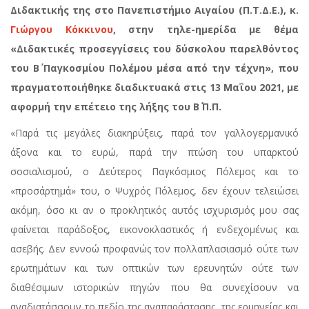
Διδακτικής της στο Πανεπιστήμιο Αιγαίου (Π.Τ.Δ.Ε.), κ.
Γιώργου Κόκκινου
, στην τηλε-ημερίδα με θέμα
«Διδακτικές προσεγγίσεις του δύσκολου παρελθόντος
του Β΄ Παγκοσμίου Πολέμου μέσα από την τέχνη», που
πραγματοποιήθηκε διαδικτυακά στις 13 Μαΐου 2021, με
αφορμή την επέτειο της λήξης του Β΄ Π.Π.
«Παρά τις μεγάλες διακηρύξεις, παρά τον γαλλογερμανικό
άξονα και το ευρώ, παρά την πτώση του υπαρκτού
σοσιαλισμού, ο Δεύτερος Παγκόσμιος Πόλεμος και το
«προσάρτημά» του, ο Ψυχρός Πόλεμος, δεν έχουν τελειώσει
ακόμη, όσο κι αν ο προκλητικός αυτός ισχυρισμός μου σας
φαίνεται παράδοξος, εικονοκλαστικός ή ενδεχομένως και
ασεβής. Δεν εννοώ προφανώς τον πολλαπλασιασμό ούτε των
ερωτημάτων και των οπτικών των ερευνητών ούτε των
διαθέσιμων ιστορικών πηγών που θα συνεχίσουν να
αναδιατάσσουν το πεδίο της αναπαράστασης, της ερμηνείας και