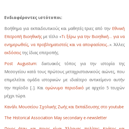
Ενδιαφέροντες ιστότοποι:
Βοήθημα για εκπαιδευτικούς και μαθητές-τριες από την
Εθνική
Επιτροπή Βιοηθικής
με τίτλο «
Τι ξέρω για την Βιοηθική… για να
ενημερωθείς, να προβληματιστείς και να αποφασίσεις...
». Άλλες
εκδόσεις
της ίδιας επιτροπής.
Post Augustum
: δικτυακός τόπος για την ιστορία της
Μεσογείου κατά τους πρώτους μεταχριστιανικούς αιώνες, που
επιμελείται ομάδα ιστορικών με ιδιαίτερο αντικείμενο αυτήν
την περίοδο [..]. Και
ομώνυμο περιοδικό
με αρχείο 5 τευχών
μέχρι τώρα.
Κανάλι Μουσείου Σχολικής Ζωής και Εκπαίδευσης στο youtube
The Historical Association May secondary e-newsletter
Ποιος ήταν και ποιος είναι Έλληνας πολίτης; Κράτος και