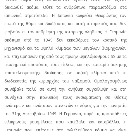
δικαιωθεί ακόμα. Ούτε τα ανθρώπινα πειραματόζωα στα
ιαπωνικά στρατόπεδα. Η Ιαπωνία κωφεύει θεωρώντας τον
εαυτό της θύμα και δικάζοντας και αυτή ιστορικούς που δεν
φοβούνται τον καθρέφτη της ιστορικής αλήθειας. Η Γερμανία
σκόπιμα από το 1949 δεν εκκαθάρισε τον κρατικό της
μηχανισμό και τα υψηλά κλιμάκια των μεγάλων βιομηχανιών
και επιχειρήσεών της από τους πρώην υψηλόβαθμους SS με τα
ακαδημαϊκά προσόντα, τους τίτλους και την εμπειρία άσκησης
«αποτελεσματικής» διοίκησης σε μαζική κλίμακα κατά τη
δωδεκαετία της κυριαρχίας του ναζισμού. Ομολογουμένως
συνέβαλε πολύ σε αυτή την ανήθικη συγκάλυψη και στη
συνέχεια στην πολυειδή τους ενσωμάτωση σε θέσεις
ανώτερων και ανώτατων στελεχών ο νόμος για την αμνηστία
της 31ης Δεκεμβρίου 1949. Η Γερμανία, παρά τις προσπάθειες
ειλικρινούς μεταμέλειας που κατέβαλε και καταβάλλει, η
Γερμανία που επέτρεψε στο φιλελεύθερο κόμμα να γίνει