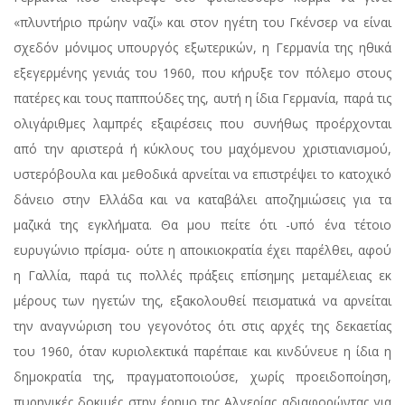
«πλυντήριο πρώην ναζί» και στον ηγέτη του Γκένσερ να είναι
σχεδόν μόνιμος υπουργός εξωτερικών, η Γερμανία της ηθικά
εξεγερμένης γενιάς του 1960, που κήρυξε τον πόλεμο στους
πατέρες και τους παππούδες της, αυτή η ίδια Γερμανία, παρά τις
ολιγάριθμες λαμπρές εξαιρέσεις που συνήθως προέρχονται
από την αριστερά ή κύκλους του μαχόμενου χριστιανισμού,
υστερόβουλα και μεθοδικά αρνείται να επιστρέψει το κατοχικό
δάνειο στην Ελλάδα και να καταβάλει αποζημιώσεις για τα
μαζικά της εγκλήματα. Θα μου πείτε ότι -υπό ένα τέτοιο
ευρυγώνιο πρίσμα- ούτε η αποικιοκρατία έχει παρέλθει, αφού
η Γαλλία, παρά τις πολλές πράξεις επίσημης μεταμέλειας εκ
μέρους των ηγετών της, εξακολουθεί πεισματικά να αρνείται
την αναγνώριση του γεγονότος ότι στις αρχές της δεκαετίας
του 1960, όταν κυριολεκτικά παρέπαιε και κινδύνευε η ίδια η
δημοκρατία της, πραγματοποιούσε, χωρίς προειδοποίηση,
πυρηνικές δοκιμές στην έρημο της Αλγερίας αδιαφορώντας για