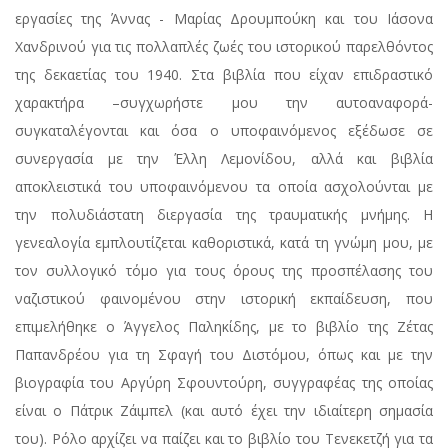
εργασίες της Άννας - Μαρίας Δρουμπούκη και του Ιάσονα
Χανδρινού για τις πολλαπλές ζωές του ιστορικού παρελθόντος
της δεκαετίας του 1940. Στα βιβλία που είχαν επιδραστικό
χαρακτήρα –συγχωρήστε μου την αυτοαναφορά-
συγκαταλέγονται και όσα ο υποφαινόμενος εξέδωσε σε
συνεργασία με την Έλλη Λεμονίδου, αλλά και βιβλία
αποκλειστικά του υποφαινόμενου τα οποία ασχολούνται με
την πολυδιάστατη διεργασία της τραυματικής μνήμης. Η
γενεαλογία εμπλουτίζεται καθοριστικά, κατά τη γνώμη μου, με
τον συλλογικό τόμο για τους όρους της προσπέλασης του
ναζιστικού φαινομένου στην ιστορική εκπαίδευση, που
επιμελήθηκε ο Άγγελος Παληκίδης, με το βιβλίο της Ζέτας
Παπανδρέου για τη Σφαγή του Διστόμου, όπως και με την
βιογραφία του Αργύρη Σφουντούρη, συγγραφέας της οποίας
είναι ο Πάτρικ Ζάιμπελ (και αυτό έχει την ιδιαίτερη σημασία
του). Ρόλο αρχίζει να παίζει και το βιβλίο του Τενεκετζή για τα