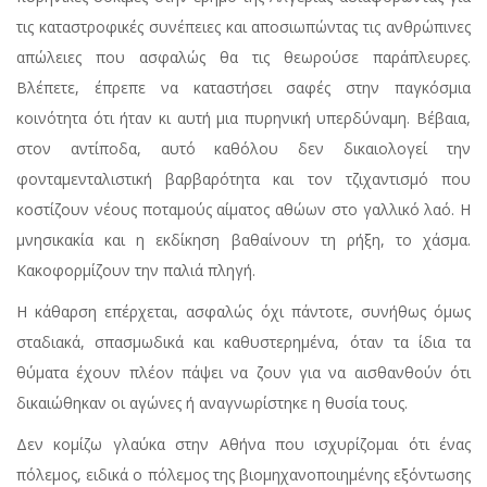
τις καταστροφικές συνέπειες και αποσιωπώντας τις ανθρώπινες
απώλειες που ασφαλώς θα τις θεωρούσε παράπλευρες.
Βλέπετε, έπρεπε να καταστήσει σαφές στην παγκόσμια
κοινότητα ότι ήταν κι αυτή μια πυρηνική υπερδύναμη. Βέβαια,
στον αντίποδα, αυτό καθόλου δεν δικαιολογεί την
φονταμενταλιστική βαρβαρότητα και τον τζιχαντισμό που
κοστίζουν νέους ποταμούς αίματος αθώων στο γαλλικό λαό. Η
μνησικακία και η εκδίκηση βαθαίνουν τη ρήξη, το χάσμα.
Κακοφορμίζουν την παλιά πληγή.
Η κάθαρση επέρχεται, ασφαλώς όχι πάντοτε, συνήθως όμως
σταδιακά, σπασμωδικά και καθυστερημένα, όταν τα ίδια τα
θύματα έχουν πλέον πάψει να ζουν για να αισθανθούν ότι
δικαιώθηκαν οι αγώνες ή αναγνωρίστηκε η θυσία τους.
Δεν κομίζω γλαύκα στην Αθήνα που ισχυρίζομαι ότι ένας
πόλεμος, ειδικά ο πόλεμος της βιομηχανοποιημένης εξόντωσης