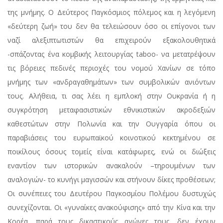
της μνήμης. Ο Δεύτερος Παγκόσμιος πόλεμος και η λεγόμενη
«δεύτερη ζωή» του δεν θα τελειώσουν όσο οι επίγονοι των
ναζί αλεξιπτωτιστών θα επιχειρούν εξακολουθητικά
-σπάζοντας ένα κομβικής λειτουργίας taboo- να μετατρέψουν
τις βόρειες πεδινές περιοχές του νομού Χανίων σε τόπο
μνήμης των «ανδραγαθημάτων» των συμβολικών ανιόντων
τους. Αλήθεια, τι σας λέει η εμπλοκή στην Ουκρανία ή η
συγκρότηση μεταφασιστικών εθνικιστικών ακροδεξιών
καθεστώτων στην Πολωνία και την Ουγγαρία όπου οι
παραβιάσεις του ευρωπαϊκού κοινοτικού κεκτημένου σε
ποικίλους όσους τομείς είναι κατάφωρες, ενώ οι διώξεις
εναντίον των ιστορικών ανακαλούν –τηρουμένων των
αναλογιών- το κυνήγι μαγισσών και στήνουν δίκες προθέσεων;
Οι συνέπειες του Δευτέρου Παγκοσμίου Πολέμου δυστυχώς
συνεχίζονται. Οι «γυναίκες ανακούφισης» από την Κίνα και την
Κορέα, παρά τους δικαστικούς αγώνες τους, δεν έχουν