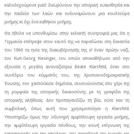
καλοδεχούμενα γιατί διευρύνουν την ιστορική ευαισθησία και
την παιδεία των λαών και ενδυναμώνουν μια κουλτούρα
μνήμης κι όχι ένα καθήκον μνήμης.
Θα ήθελα να υπενθυμίσω στην εκλεκτή συντροφιά μας ότι η
Γερμανία επέτρεψε στον εαυτό της να παραδώσει στη δεκαετία
του 1960 τα ηνία της διακυβέρνησής της σ’ έναν πρώην ναζί,
τον Kurt-Georg Kiesinger, τον οποίο αποκαθήλωσε από την
εξουσία η μεγάλη αντιναζίστρια Beate Klarsfeld, όταν στο
συνέδριο του κόμματός του, της Χριστιανοδημοκρατικής
Ένωσης, τον χαστούκισε δημόσια, συνενώνοντας στο χέρι της
τη ρομφαία της ιστορικής δικαιοσύνης με τη γραφίδα της
ιστορικής αλήθειας. Δεν προπαγανδίζω τη βία, ούτε καν τη
συμβολική, όπως αυτή που χρησιμοποίησε η Klarsfeld.
Υποστηρίζω όμως την οδυνηρή αμφίπλευρη εργασία μνήμης,
την αμφίπλευρη εργασία πένθους, την κοινή επίγνωση της
καταστροφής και της απώλειας, την παραδοχή της ενοχής και