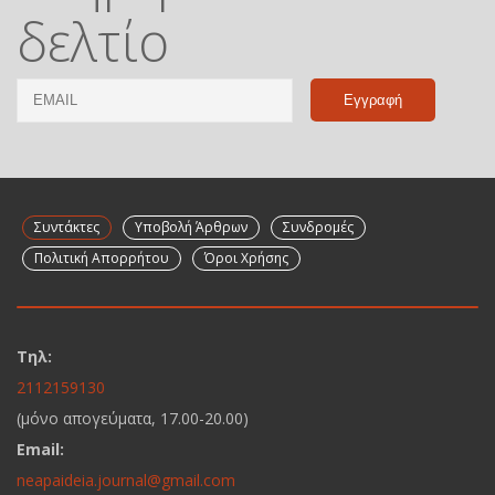
δελτίο
Email
Name
Συντάκτες
Υποβολή Άρθρων
Συνδρομές
Πολιτική Απορρήτου
Όροι Χρήσης
Τηλ:
2112159130
(μόνο απογεύματα, 17.00-20.00)
Email:
neapaideia.journal@gmail.com