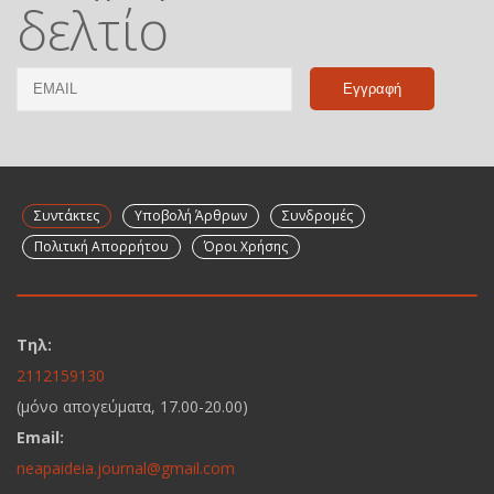
δελτίο
Email
Name
Συντάκτες
Υποβολή Άρθρων
Συνδρομές
Πολιτική Απορρήτου
Όροι Χρήσης
Τηλ:
2112159130
(μόνο απογεύματα, 17.00-20.00)
Email:
neapaideia.journal@gmail.com