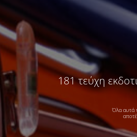
181 τεύχη εκδοτ
Όλα αυτά τ
αποτέ