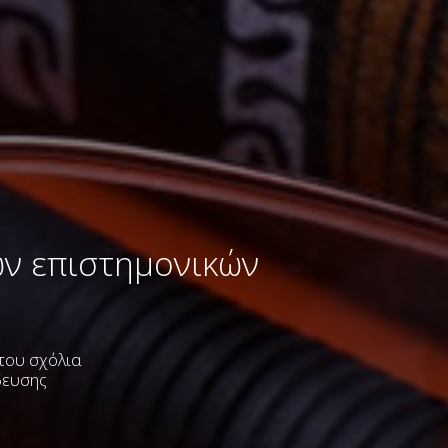
ων επιστημονικών
 του σχόλια
δευσης