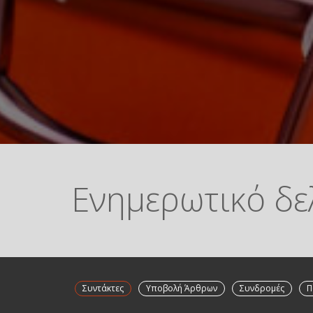
Ενημερωτικό δε
Συντάκτες
Υποβολή Άρθρων
Συνδρομές
Π