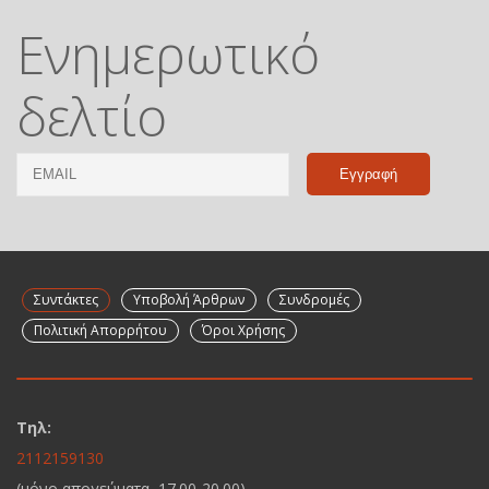
Ενημερωτικό
δελτίο
Email
Name
Συντάκτες
Υποβολή Άρθρων
Συνδρομές
Πολιτική Απορρήτου
Όροι Χρήσης
Τηλ:
2112159130
(μόνο απογεύματα, 17.00-20.00)