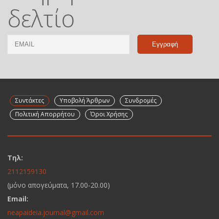
δελτίο
Email
Name
Συντάκτες
Υποβολή Άρθρων
Συνδρομές
Πολιτική Απορρήτου
Όροι Χρήσης
Τηλ:
2112159130
(μόνο απογεύματα, 17.00-20.00)
Email:
neapaideia.journal@gmail.com