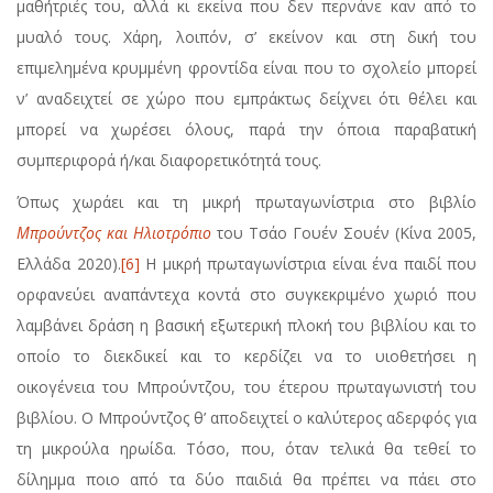
μαθήτριές του, αλλά κι εκείνα που δεν περνάνε καν από το
μυαλό τους. Χάρη, λοιπόν, σ’ εκείνον και στη δική του
επιμελημένα κρυμμένη φροντίδα είναι που το σχολείο μπορεί
ν’ αναδειχτεί σε χώρο που εμπράκτως δείχνει ότι θέλει και
μπορεί να χωρέσει όλους, παρά την όποια παραβατική
συμπεριφορά ή/και διαφορετικότητά τους.
Όπως χωράει και τη μικρή πρωταγωνίστρια στο βιβλίο
Μπρούντζος και Ηλιοτρόπιο
του Τσάο Γουέν Σουέν (Κίνα 2005,
Ελλάδα 2020).
[6]
Η μικρή πρωταγωνίστρια είναι ένα παιδί που
ορφανεύει αναπάντεχα κοντά στο συγκεκριμένο χωριό που
λαμβάνει δράση η βασική εξωτερική πλοκή του βιβλίου και το
οποίο το διεκδικεί και το κερδίζει να το υιοθετήσει η
οικογένεια του Μπρούντζου, του έτερου πρωταγωνιστή του
βιβλίου. Ο Μπρούντζος θ’ αποδειχτεί ο καλύτερος αδερφός για
τη μικρούλα ηρωίδα. Τόσο, που, όταν τελικά θα τεθεί το
δίλημμα ποιο από τα δύο παιδιά θα πρέπει να πάει στο