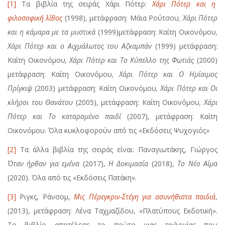
[1]
Τα βιβλία της σειράς Χάρι Πότερ:
Χάρι Πότερ και η
φιλοσοφική λίθος
(1998), μετάφραση: Μάια Ρούτσου
, Χάρι Πότερ
και η κάμαρα με τα μυστικά
(1999)μετάφραση: Καίτη Οικονόμου
,
Χάρι Πότερ και ο Αιχμάλωτος του Αζκαμπάν
(1999) μετάφραση:
Καίτη Οικονόμου
, Χάρι Πότερ και Το Κύπελλο της Φωτιάς
(2000)
μετάφραση: Καίτη Οικονόμου
, Χάρι Πότερ και Ο Ημίαιμος
Πρίγκιψ
(2003) μετάφραση: Καίτη Οικονόμου
, Χάρι Πότερ και Οι
κλήροι του Θανάτου
(2005), μετάφραση: Καίτη Οικονόμου
, Χάρι
Πότερ και Το καταραμένο παιδί
(2007), μετάφραση: Καίτη
Οικονόμου. Όλα κυκλοφορούν από τις «Εκδόσεις Ψυχογιός»
[2]
Τα άλλα βιβλία της σειράς είναι: Παναγιωτάκης, Γιώργος
Όταν ήρθαν για εμένα
(2017),
Η Δοκιμασία
(2018),
Το Νέο Αίμα
(2020). Όλα από τις «Εκδόσεις Πατάκη».
[3]
Ριγκς, Ράνσομ,
Μις Πέρεγκριν-Στέγη για ασυνήθιστα παιδιά
,
(2013), μετάφραση: Λένα Ταχμαζίδου, «Πλατύπους Εκδοτική».
Το βιβλίο αποτέλεσε το πρώτο μιας τριλογίας που