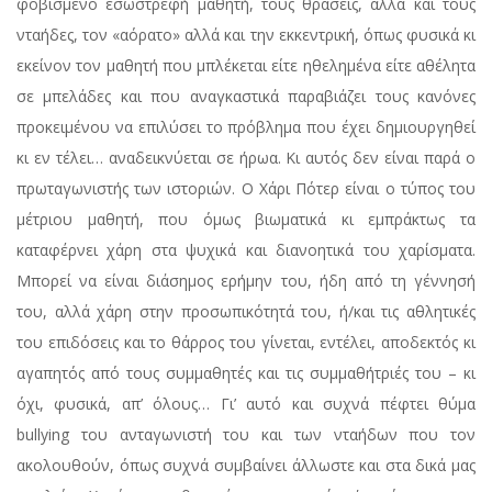
φοβισμένο εσωστρεφή μαθητή, τους θρασείς, αλλά και τους
νταήδες, τον «αόρατο» αλλά και την εκκεντρική, όπως φυσικά κι
εκείνον τον μαθητή που μπλέκεται είτε ηθελημένα είτε αθέλητα
σε μπελάδες και που αναγκαστικά παραβιάζει τους κανόνες
προκειμένου να επιλύσει το πρόβλημα που έχει δημιουργηθεί
κι εν τέλει… αναδεικνύεται σε ήρωα. Κι αυτός δεν είναι παρά ο
πρωταγωνιστής των ιστοριών. Ο Χάρι Πότερ είναι ο τύπος του
μέτριου μαθητή, που όμως βιωματικά κι εμπράκτως τα
καταφέρνει χάρη στα ψυχικά και διανοητικά του χαρίσματα.
Μπορεί να είναι διάσημος ερήμην του, ήδη από τη γέννησή
του, αλλά χάρη στην προσωπικότητά του, ή/και τις αθλητικές
του επιδόσεις και το θάρρος του γίνεται, εντέλει, αποδεκτός κι
αγαπητός από τους συμμαθητές και τις συμμαθήτριές του – κι
όχι, φυσικά, απ’ όλους… Γι’ αυτό και συχνά πέφτει θύμα
bullying του ανταγωνιστή του και των νταήδων που τον
ακολουθούν, όπως συχνά συμβαίνει άλλωστε και στα δικά μας