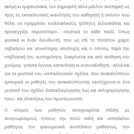
ακόμη κι εμφανισιακά, τον δημοφιλή αλλά μάλλον ανεπαρκή ως
προς τις εκπαιδευτικές ικανότητές του καθηγητή ή εκείνον που
θέλει να εφαρμόσει εναλλακτικούς τρόπους διδασκαλίας και
προσεγγίζει περισσότερο… ολιστικά το κάθε παιδί. Όπως
φυσικά κι έναν διευθυντή, που ως επί το πλείστον χαίρει
σεβασμού και γενικότερης αποδοχής και ο οποίος, παρά την
επιβλητική του αυστηρότητα, διακρίνεται και από αίσθηση του
χιούμορ, γνήσια έγνοια, κατανόηση κι ενσυναίσθηση –αλλά και
για τα μυστικά του «εκπαιδευτικά» σχέδια, που ανακαλύπτουν
εμπειρικά οι μαθητές του ανακαλύπτοντας ταυτόχρονα κι ένα
μυστικό του σχέδιο διαπαιδαγώγησης έως και σκληραγώγησης
τους– και ιδιαιτέρως του πρωταγωνιστή.
Ο κόσμος των μαθητών σκιαγραφείται επίσης με
αναγνωρίσιμους τύπους: την πολύ καλή και «σπασίκλα»
μαθήτρια, τον φαινομενικά ανεπίδεκτο μαθήσεως, τον