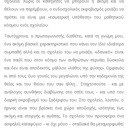
σχολεία. Χωρίς οι καθηγητές να μπορούν ή ακόμη και να
θέλουν να παρέμβουν, ο ενδοσχολικός εκφοβισμός μοιάζει να
πρέπει να είναι μια «εσωτερική υπόθεση» του μαθητικού
κόσμου ενός σχολείου.
Ταυτόχρονα, ο πρωταγωνιστής διαθέτει, κατά τη γνώμη μου,
ένα ακόμη βασικό χαρακτηριστικό που κάνει τον ίδιο ιδιαίτερα
συμπαθή αλλά και το σχολείο του να μοιάζει «ιδανικό»: είναι
ένα παιδί που στον κόσμο των ανθρώπων περνάει δύσκολα
και δεν είναι αποδεκτός, μάλλον «λάθος της φύσης». Ορφανός
κι από τους δυο γονείς του μεγαλώνει υπό την κηδεμονία της
θείας και του θείου του σαν άλλη… Σταχτοπούτα - και με
ανάλογες συνθήκες διαβίωσης στο σπίτι τους – και υπό τον
διαρκή εκφοβισμό του ξαδέρφου του. Στο σχολείο, λοιπόν, ο
ήρωας είναι που βρίσκει ένα χώρο αποδοχής, ισότητας έως
ακόμη και στοργής κι αγάπης. Το σχολείο του προσφέρει ένα
ασφαλές καταφύγιο – κι όχι μόνο – σταδιακά θα μεταμορφωθεί