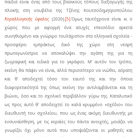
παιδιά είναι ένας από τους βασικούς τόπους διεξαγωγής της
πλοκής στη νουβέλα της Τζένης Κουτσοδημητροπούλου
Κοραλλιογενής ύφαλος
(2020).
[5]
.Όμως ταυτόχρονα είναι κι ο
χώρος που με αφορμή ένα ατυχές επεισόδιο αρκετά
συνηθισμένο και γνώριμο τουλάχιστον στα ελληνικά σχολεία -
προσφέρει εμπράκτως δικό της χώρο στη νεαρή
πρωταγωνίστρια να αποκαλύψει την αγάπη της για τη
ζωγραφική και ειδικά για το γκράφιτι. Μ’ αυτόν τον τρόπο,
εκείνη θα πάψει να είναι, αλλά περισσότερο να νιώθει, αόρατη
και θ’ αποδεχτεί τόσο τον εαυτό της και την όποια
διαφορετικότητά της όπως εκείνη την αντιλαμβάνεται και τη
βιώνει, όσο και το σχολικό περιβάλλον γύρω της. Καταλυτικό
ως προς αυτό θ’ αποδειχτεί το καλά κρυμμένο «σχέδιο» του
διευθυντή του σχολείου, που ως ένας ακόμη διευθυντής με
ενσυναίσθηση, με τις κεραίες του πάντα ανοιχτές, μοιάζει να
γνωρίζει όχι μόνο αυτά που υποψιάζονται οι μαθητές και