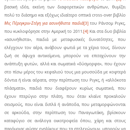
βασική ιδέα, εκείνη των διαφορετικών ανθρώπων, θυμίζει
πολύ το διάσημο και εξόχως ιδιαίτερο οπτικά cross-over βιβλίο
Μις Πέρεγκριν-Στέγη για ασυνήθιστα παιδιά
[3]
του Ράνσομ Ριγκς,
που κυκλοφόρησε στην Αμερική το 2011.
[4]
Και στα δυο βιβλία
«ασυνήθιστα», παιδιά με μεταφυσικές δυνατότητες, που
ελέγχουν τον αέρα, ανάβουν φωτιά με τα χέρια τους, δίνουν
ζωή σε άψυχα αντικείμενα, μπορούν να επιταχύνουν την
ανάπτυξη φυτών, αλλά και σωματικά «δύσμορφα», που έχουν
στο πίσω μέρος του κεφαλιού τους μια μουσούδα με κοφτερά
δόντια ή είναι αόρατα, στην περίπτωση του Ριγκς, ή «αλλόκοτα
πλάσματα», παιδιά που διαφέρουν κυρίως σωματικά, που
έχουν πτερύγιο στην πλάτη, που όταν κλαίνε προκαλούν
σεισμούς, που είναι διπλά ή ανάποδα, που μεταμορφώνονται
σε αρκούδα, στην περίπτωση του Παναγιωτάκη, βρίσκουν
καταφύγιο σε ανάλογα οικοτροφεία όπου, χάρη και στους
παρόμοιας φύσης ενηλίκους που τα στελεχώνουν, μπορούν να