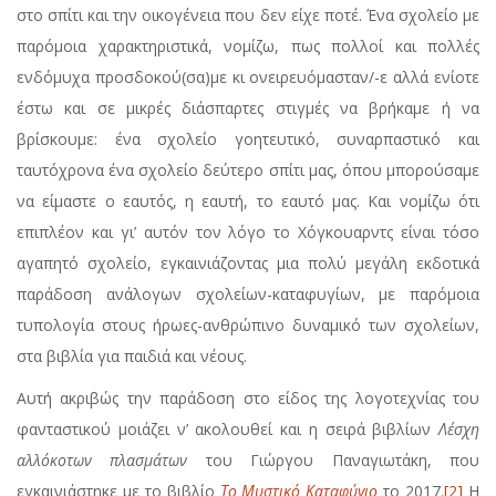
στο σπίτι και την οικογένεια που δεν είχε ποτέ. Ένα σχολείο με
παρόμοια χαρακτηριστικά, νομίζω, πως πολλοί και πολλές
ενδόμυχα προσδοκού(σα)με κι ονειρευόμασταν/-ε αλλά ενίοτε
έστω και σε μικρές διάσπαρτες στιγμές να βρήκαμε ή να
βρίσκουμε: ένα σχολείο γοητευτικό, συναρπαστικό και
ταυτόχρονα ένα σχολείο δεύτερο σπίτι μας, όπου μπορούσαμε
να είμαστε ο εαυτός, η εαυτή, το εαυτό μας. Και νομίζω ότι
επιπλέον και γι’ αυτόν τον λόγο το Χόγκουαρντς είναι τόσο
αγαπητό σχολείο, εγκαινιάζοντας μια πολύ μεγάλη εκδοτικά
παράδοση ανάλογων σχολείων-καταφυγίων, με παρόμοια
τυπολογία στους ήρωες-ανθρώπινο δυναμικό των σχολείων,
στα βιβλία για παιδιά και νέους.
Αυτή ακριβώς την παράδοση στο είδος της λογοτεχνίας του
φανταστικού μοιάζει ν’ ακολουθεί και η σειρά βιβλίων
Λέσχη
αλλόκοτων πλασμάτων
του Γιώργου Παναγιωτάκη, που
εγκαινιάστηκε με το βιβλίο
Το Μυστικό Καταφύγιο
το 2017.
[2]
Η