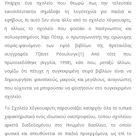
Υπάρχει ένα σχολείο που θεωρώ πως την τελευταία
εικοσιπενταετία σημάδεψε τη λογοτεχνία για παιδιά κι
εφήβους. Κι αυτό δεν είναι άλλο από το σχολείο Χόγκουαρτς,
ή αλλιώς το σχολείο που φοιτάει ο πασίγνωστος και
πολυαγαπημένος Χάρι Πότερ, ο πρωταγωνιστής της ομώνυμης
σειράς-φαινόμενο των εφτά βιβλίων της Βρετανίδας
συγγραφέα Τζάνετ Ρόουλινγκ.
[1]
Από τότε που
πρωτοεκδόθηκε (Αγγλία, 1998), κάτι που, μεταξύ άλλων,
νομίζω ότι πέτυχε η συγκεκριμένη σειρά βιβλίων είναι να
δημιουργήσει φανατικούς, μικρούς και μεγάλους, αναγνώστες
που εύχονται να μπορούσαν να φοιτήσουν στο συγκεκριμένο
σχολείο.
Το Σχολείο Χόγκουαρντς παρουσιάζει καταρχήν όλα τα τυπικά
χαρακτηριστικά ενός ιδιωτικού οικοτροφείου, τύπου σχολείου
αρκετά διαδεδομένου στο Ηνωμένο Βασίλειο, το οποίο
φυσικά και απευθύνεται σε παιδιά προερχόμενα, ως επί το