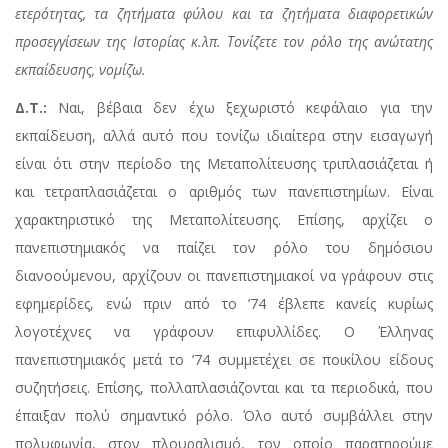
ετερότητας, τα ζητήματα φύλου και τα ζητήματα διαφορετικών
προσεγγίσεων της Ιστορίας κ.λπ. Τονίζετε τον ρόλο της ανώτατης
εκπαίδευσης, νομίζω.
Δ.Τ.:
Ναι, βέβαια δεν έχω ξεχωριστό κεφάλαιο για την
εκπαίδευση, αλλά αυτό που τονίζω ιδιαίτερα στην εισαγωγή
είναι ότι στην περίοδο της Μεταπολίτευσης τριπλασιάζεται ή
και τετραπλασιάζεται ο αριθμός των πανεπιστημίων. Είναι
χαρακτηριστικό της Μεταπολίτευσης. Επίσης, αρχίζει ο
πανεπιστημιακός να παίζει τον ρόλο του δημόσιου
διανοούμενου, αρχίζουν οι πανεπιστημιακοί να γράφουν στις
εφημερίδες, ενώ πριν από το ’74 έβλεπε κανείς κυρίως
λογοτέχνες να γράφουν επιφυλλίδες. Ο Έλληνας
πανεπιστημιακός μετά το ’74 συμμετέχει σε ποικίλου είδους
συζητήσεις. Επίσης, πολλαπλασιάζονται και τα περιοδικά, που
έπαιξαν πολύ σημαντικό ρόλο. Όλο αυτό συμβάλλει στην
πολυφωνία, στον πλουραλισμό, τον οποίο παρατηρούμε