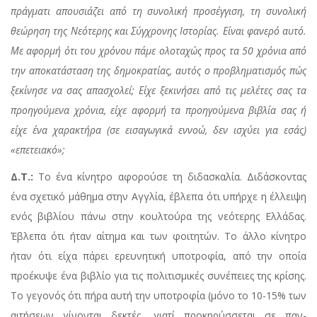
πράγματι απουσιάζει από τη συνολική προσέγγιση, τη συνολική
θεώρηση της Νεότερης και Σύγχρονης Ιστορίας. Είναι φανερό αυτό.
Με αφορμή ότι του χρόνου πάμε ολοταχώς προς τα 50 χρόνια από
την αποκατάσταση της δημοκρατίας, αυτός ο προβληματισμός πώς
ξεκίνησε να σας απασχολεί; Είχε ξεκινήσει από τις μελέτες σας τα
προηγούμενα χρόνια, είχε αφορμή τα προηγούμενα βιβλία σας ή
είχε ένα χαρακτήρα (σε εισαγωγικά εννοώ, δεν ισχύει για εσάς)
«επετειακό»;
Δ.Τ.:
Το ένα κίνητρο αφορούσε τη διδασκαλία. Διδάσκοντας
ένα σχετικό μάθημα στην Αγγλία, έβλεπα ότι υπήρχε η έλλειψη
ενός βιβλίου πάνω στην κουλτούρα της νεότερης Ελλάδας.
Έβλεπα ότι ήταν αίτημα και των φοιτητών. Το άλλο κίνητρο
ήταν ότι είχα πάρει ερευνητική υποτροφία, από την οποία
προέκυψε ένα βιβλίο για τις πολιτισμικές συνέπειες της κρίσης.
Το γεγονός ότι πήρα αυτή την υποτροφία (μόνο το 10-15% των
αιτήσεων γίνονται δεκτές, γιατί προκηρύσσεται σε παν-