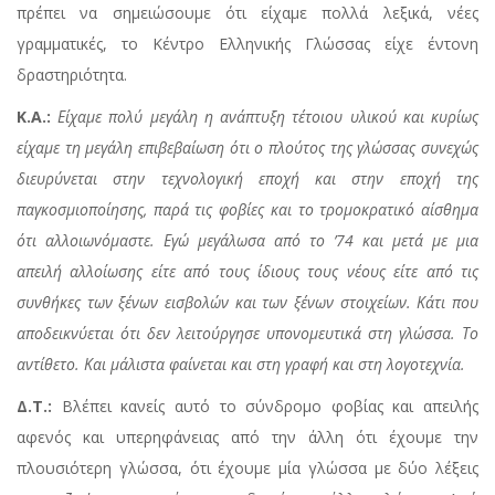
πρέπει να σημειώσουμε ότι είχαμε πολλά λεξικά, νέες
γραμματικές, το Κέντρο Ελληνικής Γλώσσας είχε έντονη
δραστηριότητα.
Κ.Α.:
Είχαμε πολύ μεγάλη η ανάπτυξη τέτοιου υλικού και κυρίως
είχαμε τη μεγάλη επιβεβαίωση ότι ο πλούτος της γλώσσας συνεχώς
διευρύνεται στην τεχνολογική εποχή και στην εποχή της
παγκοσμιοποίησης, παρά τις φοβίες και το τρομοκρατικό αίσθημα
ότι αλλοιωνόμαστε. Εγώ μεγάλωσα από το ’74 και μετά με μια
απειλή αλλοίωσης είτε από τους ίδιους τους νέους είτε από τις
συνθήκες των ξένων εισβολών και των ξένων στοιχείων. Κάτι που
αποδεικνύεται ότι δεν λειτούργησε υπονομευτικά στη γλώσσα. Το
αντίθετο. Και μάλιστα φαίνεται και στη γραφή και στη λογοτεχνία.
Δ.Τ.:
Βλέπει κανείς αυτό το σύνδρομο φοβίας και απειλής
αφενός και υπερηφάνειας από την άλλη ότι έχουμε την
πλουσιότερη γλώσσα, ότι έχουμε μία γλώσσα με δύο λέξεις