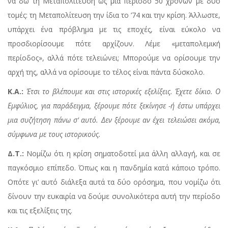
να δω τη Μεταπολίτευση ως μια περίοδο 50 χρόνων με δύο
τομές: τη Μεταπολίτευση την ίδια το ’74 και την κρίση. Άλλωστε,
υπάρχει ένα πρόβλημα με τις εποχές, είναι εύκολο να
προσδιορίσουμε πότε αρχίζουν. Λέμε «μεταπολεμική
περίοδος», αλλά πότε τελειώνει; Μπορούμε να ορίσουμε την
αρχή της, αλλά να ορίσουμε το τέλος είναι πάντα δύσκολο.
Κ.Α.:
Έτσι το βλέπουμε και στις ιστορικές εξελίξεις. Έχετε δίκιο. Ο
Εμφύλιος, για παράδειγμα, ξέρουμε πότε ξεκίνησε
-
ή έστω υπάρχει
μια συζήτηση πάνω σ’ αυτό. Δεν ξέρουμε αν έχει τελειώσει ακόμα,
σύμφωνα με τους ιστορικούς.
Δ.Τ.:
Νομίζω ότι η κρίση σηματοδοτεί μια άλλη αλλαγή, και σε
παγκόσμιο επίπεδο. Όπως και η πανδημία κατά κάποιο τρόπο.
Οπότε γι’ αυτό διάλεξα αυτά τα δύο ορόσημα, που νομίζω ότι
δίνουν την ευκαιρία να δούμε συνολικότερα αυτή την περίοδο
και τις εξελίξεις της.