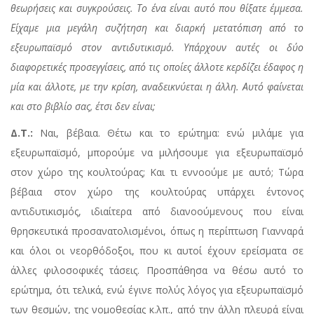
θεωρήσεις και συγκρούσεις. Το ένα είναι αυτό που θίξατε έμμεσα.
Είχαμε μια μεγάλη συζήτηση και διαρκή μετατόπιση από το
εξευρωπαϊσμό στον αντιδυτικισμό. Υπάρχουν αυτές οι δύο
διαφορετικές προσεγγίσεις, από τις οποίες άλλοτε κερδίζει έδαφος η
μία και άλλοτε, με την κρίση, αναδεικνύεται η άλλη. Αυτό φαίνεται
και στο βιβλίο σας, έτσι δεν είναι;
Δ.Τ.:
Ναι, βέβαια. Θέτω και το ερώτημα: ενώ μιλάμε για
εξευρωπαϊσμό, μπορούμε να μιλήσουμε για εξευρωπαϊσμό
στον χώρο της κουλτούρας; Και τι εννοούμε με αυτό; Τώρα
βέβαια στον χώρο της κουλτούρας υπάρχει έντονος
αντιδυτικισμός, ιδιαίτερα από διανοούμενους που είναι
θρησκευτικά προσανατολισμένοι, όπως η περίπτωση Γιανναρά
και όλοι οι νεορθόδοξοι, που κι αυτοί έχουν ερείσματα σε
άλλες φιλοσοφικές τάσεις. Προσπάθησα να θέσω αυτό το
ερώτημα, ότι τελικά, ενώ έγινε πολύς λόγος για εξευρωπαϊσμό
των θεσμών, της νομοθεσίας κ.λπ., από την άλλη πλευρά είναι