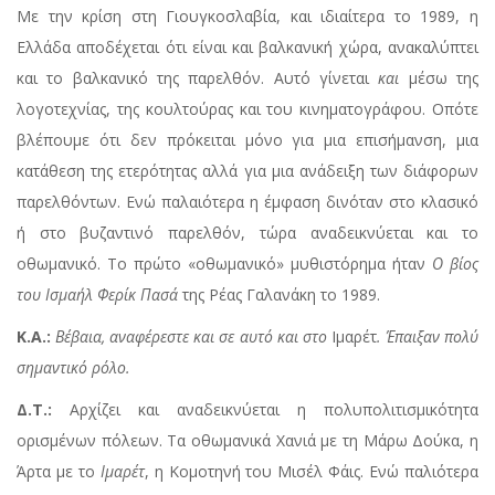
Με την κρίση στη Γιουγκοσλαβία, και ιδιαίτερα το 1989, η
Ελλάδα αποδέχεται ότι είναι και βαλκανική χώρα, ανακαλύπτει
και το βαλκανικό της παρελθόν. Αυτό γίνεται
και
μέσω της
λογοτεχνίας, της κουλτούρας και του κινηματογράφου. Οπότε
βλέπουμε ότι δεν πρόκειται μόνο για μια επισήμανση, μια
κατάθεση της ετερότητας αλλά για μια ανάδειξη των διάφορων
παρελθόντων. Ενώ παλαιότερα η έμφαση δινόταν στο κλασικό
ή στο βυζαντινό παρελθόν, τώρα αναδεικνύεται και το
οθωμανικό. Το πρώτο «οθωμανικό» μυθιστόρημα ήταν
Ο βίος
του Ισμαήλ Φερίκ Πασά
της Ρέας Γαλανάκη το 1989.
Κ.Α.:
Βέβαια, αναφέρεστε και σε αυτό και στο
Ιμαρέτ
. Έπαιξαν πολύ
σημαντικό ρόλο.
Δ.Τ.:
Αρχίζει και αναδεικνύεται η πολυπολιτισμικότητα
ορισμένων πόλεων. Τα οθωμανικά Χανιά με τη Μάρω Δούκα, η
Άρτα με το
Ιμαρέτ
, η Κομοτηνή του Μισέλ Φάις. Ενώ παλιότερα