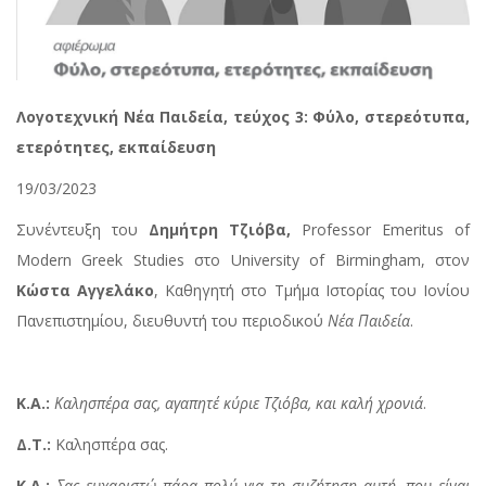
Λογοτεχνική Νέα Παιδεία, τεύχος 3:
Φύλο, στερεότυπα,
ετερότητες, εκπαίδευση
19/03/2023
Συνέντευξη του
Δημήτρη Τζιόβα,
Professor Emeritus of
Modern Greek Studies στο University of Birmingham, στον
Κώστα Αγγελάκο
, Καθηγητή στο Τμήμα Ιστορίας του Ιονίου
Πανεπιστημίου, διευθυντή του περιοδικού
Νέα Παιδεία
.
Κ.Α.:
Καλησπέρα σας, αγαπητέ κύριε Τζιόβα, και καλή χρονιά
.
Δ.Τ.:
Καλησπέρα σας.
Κ.Α.:
Σας ευχαριστώ πάρα πολύ για τη συζήτηση αυτή, που είναι