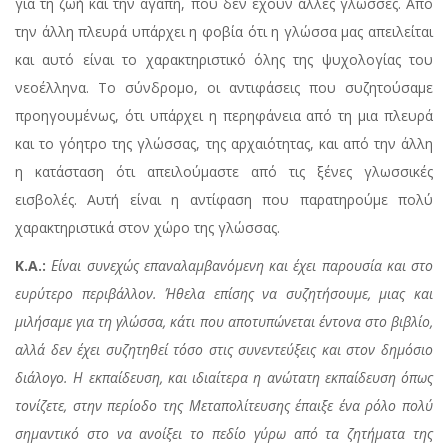
για τη ζωή και την αγάπη, που δεν έχουν άλλες γλώσσες. Από
την άλλη πλευρά υπάρχει η φοβία ότι η γλώσσα μας απειλείται
και αυτό είναι το χαρακτηριστικό όλης της ψυχολογίας του
νεοέλληνα. Το σύνδρομο, οι αντιφάσεις που συζητούσαμε
προηγουμένως, ότι υπάρχει η περηφάνεια από τη μια πλευρά
και το γόητρο της γλώσσας, της αρχαιότητας, και από την άλλη
η κατάσταση ότι απειλούμαστε από τις ξένες γλωσσικές
εισβολές. Αυτή είναι η αντίφαση που παρατηρούμε πολύ
χαρακτηριστικά στον χώρο της γλώσσας.
Κ.Α.:
Είναι συνεχώς επαναλαμβανόμενη και έχει παρουσία και στο
ευρύτερο περιβάλλον. Ήθελα επίσης να συζητήσουμε, μιας και
μιλήσαμε για τη γλώσσα, κάτι που αποτυπώνεται έντονα στο βιβλίο,
αλλά δεν έχει συζητηθεί τόσο στις συνεντεύξεις και στον δημόσιο
διάλογο. Η εκπαίδευση, και ιδιαίτερα η ανώτατη εκπαίδευση όπως
τονίζετε, στην περίοδο της Μεταπολίτευσης έπαιξε ένα ρόλο πολύ
σημαντικό στο να ανοίξει το πεδίο γύρω από τα ζητήματα της