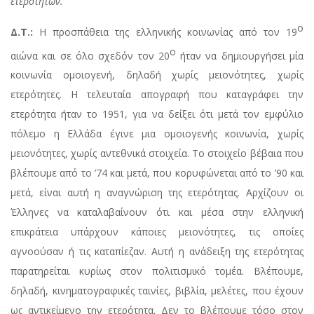
ετεροτήτων.
ο
Δ.Τ.:
Η προσπάθεια της ελληνικής κοινωνίας από τον 19
ο
αιώνα και σε όλο σχεδόν τον 20
ήταν να δημιουργήσει μία
κοινωνία ομοιογενή, δηλαδή χωρίς μειονότητες, χωρίς
ετερότητες. Η τελευταία απογραφή που καταγράφει την
ετερότητα ήταν το 1951, για να δείξει ότι μετά τον εμφύλιο
πόλεμο η Ελλάδα έγινε μια ομοιογενής κοινωνία, χωρίς
μειονότητες, χωρίς αντεθνικά στοιχεία. Το στοιχείο βέβαια που
βλέπουμε από το ’74 και μετά, που κορυφώνεται από το ’90 και
μετά, είναι αυτή η αναγνώριση της ετερότητας. Αρχίζουν οι
Έλληνες να καταλαβαίνουν ότι και μέσα στην ελληνική
επικράτεια υπάρχουν κάποιες μειονότητες, τις οποίες
αγνοούσαν ή τις καταπίεζαν. Αυτή η ανάδειξη της ετερότητας
παρατηρείται κυρίως στον πολιτισμικό τομέα. Βλέπουμε,
δηλαδή, κινηματογραφικές ταινίες, βιβλία, μελέτες, που έχουν
ως αντικείμενο την ετερότητα. Δεν το βλέπουμε τόσο στον