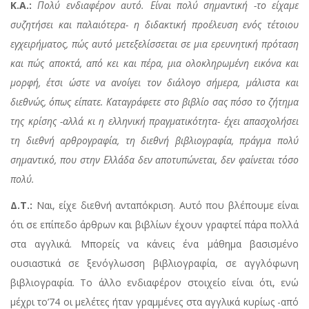
Κ.Α.:
Πολύ ενδιαφέρον αυτό. Είναι πολύ σημαντική
-
το είχαμε
συζητήσει και παλαιότερα
-
η διδακτική προέλευση ενός τέτοιου
εγχειρήματος, πώς αυτό μετεξελίσσεται σε μια ερευνητική πρόταση
και πώς αποκτά, από κει και πέρα, μια ολοκληρωμένη εικόνα και
μορφή, έτσι ώστε να ανοίγει τον διάλογο σήμερα, μάλιστα και
διεθνώς, όπως είπατε. Καταγράφετε στο βιβλίο σας πόσο το ζήτημα
της κρίσης
-
αλλά κι η ελληνική πραγματικότητα
-
έχει απασχολήσει
τη διεθνή αρθρογραφία, τη διεθνή βιβλιογραφία, πράγμα πολύ
σημαντικό, που στην Ελλάδα δεν αποτυπώνεται, δεν φαίνεται τόσο
πολύ.
Δ.Τ.:
Ναι, είχε διεθνή ανταπόκριση. Αυτό που βλέπουμε είναι
ότι σε επίπεδο άρθρων και βιβλίων έχουν γραφτεί πάρα πολλά
στα αγγλικά. Μπορείς να κάνεις ένα μάθημα βασισμένο
ουσιαστικά σε ξενόγλωσση βιβλιογραφία, σε αγγλόφωνη
βιβλιογραφία. Το άλλο ενδιαφέρον στοιχείο είναι ότι, ενώ
μέχρι το’74 οι μελέτες ήταν γραμμένες στα αγγλικά κυρίως -από