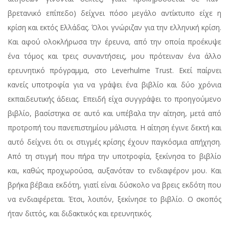
βρετανικό επίπεδο) δείχνει πόσο μεγάλο αντίκτυπο είχε η
κρίση και εκτός Ελλάδας. Όλοι γνώριζαν για την ελληνική κρίση.
Και αφού ολοκλήρωσα την έρευνα, από την οποία προέκυψε
ένα τόμος και τρεις συναντήσεις, μου πρότειναν ένα άλλο
ερευνητικό πρόγραμμα, στο Leverhulme Trust. Εκεί παίρνει
κανείς υποτροφία για να γράψει ένα βιβλίο και δύο χρόνια
εκπαιδευτικής άδειας. Επειδή είχα συγγράψει το προηγούμενο
βιβλίο, βασίστηκα σε αυτό και υπέβαλα την αίτηση, μετά από
προτροπή του πανεπιστημίου μάλιστα. Η αίτηση έγινε δεκτή και
αυτό δείχνει ότι οι στιγμές κρίσης έχουν παγκόσμια απήχηση.
Από τη στιγμή που πήρα την υποτροφία, ξεκίνησα το βιβλίο
και, καθώς προχωρούσα, αυξανόταν το ενδιαφέρον μου. Και
βρήκα βέβαια εκδότη, γιατί είναι δύσκολο να βρεις εκδότη που
να ενδιαφέρεται. Έτσι, λοιπόν, ξεκίνησε το βιβλίο. Ο σκοπός
ήταν διττός, και διδακτικός και ερευνητικός.