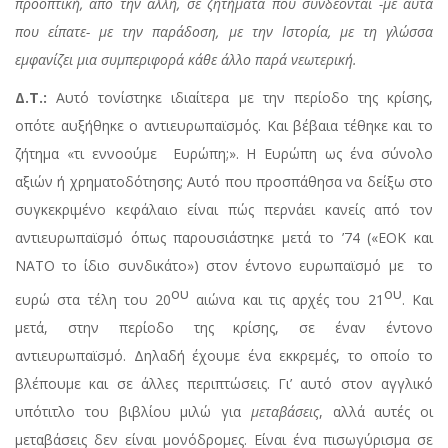
προοπτική, από την άλλη, σε ζητήματα που συνδέονται
-
με αυτά
που είπατε
-
με την παράδοση, με την Ιστορία, με τη γλώσσα
εμφανίζει μια συμπεριφορά κάθε άλλο παρά νεωτερική.
Δ.Τ.:
Αυτό τονίστηκε ιδιαίτερα με την περίοδο της κρίσης,
οπότε αυξήθηκε ο αντιευρωπαϊσμός. Και βέβαια τέθηκε και το
ζήτημα «τι εννοούμε Ευρώπη;». Η Ευρώπη ως ένα σύνολο
αξιών ή χρηματοδότησης; Αυτό που προσπάθησα να δείξω στο
συγκεκριμένο κεφάλαιο είναι πώς περνάει κανείς από τον
αντιευρωπαϊσμό όπως παρουσιάστηκε μετά το ’74 («ΕΟΚ και
ΝΑΤΟ το ίδιο συνδικάτο») στον έντονο ευρωπαϊσμό με το
ου
ου
ευρώ στα τέλη του 20
αιώνα και τις αρχές του 21
. Και
μετά, στην περίοδο της κρίσης, σε έναν έντονο
αντιευρωπαϊσμό. Δηλαδή έχουμε ένα εκκρεμές, το οποίο το
βλέπουμε και σε άλλες περιπτώσεις. Γι’ αυτό στον αγγλικό
υπότιτλο του βιβλίου μιλώ για
μεταβάσεις
, αλλά αυτές οι
μεταβάσεις δεν είναι μονόδρομες. Είναι ένα πισωγύρισμα σε