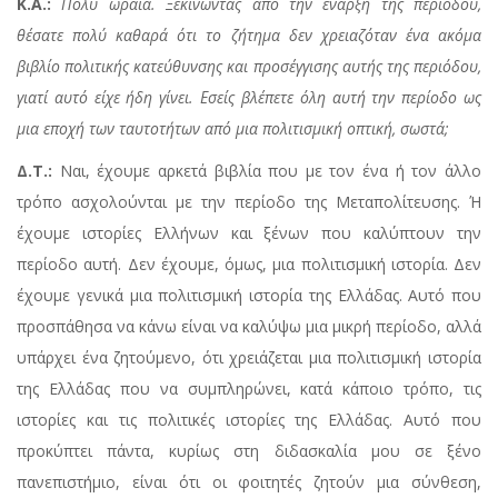
Κ.Α.:
Πολύ ωραία. Ξεκινώντας από την έναρξη της περιόδου,
θέσατε πολύ καθαρά ότι το ζήτημα δεν χρειαζόταν ένα ακόμα
βιβλίο πολιτικής κατεύθυνσης και προσέγγισης αυτής της περιόδου,
γιατί αυτό είχε ήδη γίνει. Εσείς βλέπετε όλη αυτή την περίοδο ως
μια εποχή των ταυτοτήτων από μια πολιτισμική οπτική, σωστά;
Δ.Τ.:
Ναι, έχουμε αρκετά βιβλία που με τον ένα ή τον άλλο
τρόπο ασχολούνται με την περίοδο της Μεταπολίτευσης. Ή
έχουμε ιστορίες Ελλήνων και ξένων που καλύπτουν την
περίοδο αυτή. Δεν έχουμε, όμως, μια πολιτισμική ιστορία. Δεν
έχουμε γενικά μια πολιτισμική ιστορία της Ελλάδας. Αυτό που
προσπάθησα να κάνω είναι να καλύψω μια μικρή περίοδο, αλλά
υπάρχει ένα ζητούμενο, ότι χρειάζεται μια πολιτισμική ιστορία
της Ελλάδας που να συμπληρώνει, κατά κάποιο τρόπο, τις
ιστορίες και τις πολιτικές ιστορίες της Ελλάδας. Αυτό που
προκύπτει πάντα, κυρίως στη διδασκαλία μου σε ξένο
πανεπιστήμιο, είναι ότι οι φοιτητές ζητούν μια σύνθεση,