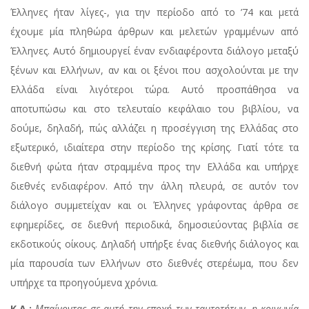
Έλληνες ήταν λίγες-, για την περίοδο από το ’74 και μετά
έχουμε μία πληθώρα άρθρων και μελετών γραμμένων από
Έλληνες. Αυτό δημιουργεί έναν ενδιαφέροντα διάλογο μεταξύ
ξένων και Ελλήνων, αν και οι ξένοι που ασχολούνται με την
Ελλάδα είναι λιγότεροι τώρα. Αυτό προσπάθησα να
αποτυπώσω και στο τελευταίο κεφάλαιο του βιβλίου, να
δούμε, δηλαδή, πώς αλλάζει η προσέγγιση της Ελλάδας στο
εξωτερικό, ιδιαίτερα στην περίοδο της κρίσης. Γιατί τότε τα
διεθνή φώτα ήταν στραμμένα προς την Ελλάδα και υπήρχε
διεθνές ενδιαφέρον. Από την άλλη πλευρά, σε αυτόν τον
διάλογο συμμετείχαν και οι Έλληνες γράφοντας άρθρα σε
εφημερίδες, σε διεθνή περιοδικά, δημοσιεύοντας βιβλία σε
εκδοτικούς οίκους. Δηλαδή υπήρξε ένας διεθνής διάλογος και
μία παρουσία των Ελλήνων στο διεθνές στερέωμα, που δεν
υπήρχε τα προηγούμενα χρόνια.
Κ.Α.:
Μπαίνοντας σε αυτή την εποχή των ταυτοτήτων, η κοινωνία