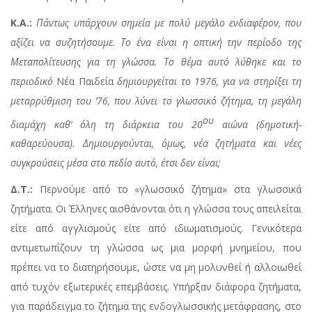
Κ.Α.:
Πάντως υπάρχουν σημεία με πολύ μεγάλο ενδιαφέρον, που
αξίζει να συζητήσουμε. Το ένα είναι η οπτική την περίοδο της
Μεταπολίτευσης για τη γλώσσα. Το θέμα αυτό λύθηκε και το
περιοδικό
Νέα Παιδεία
δημιουργείται το 1976, για να στηρίξει τη
μεταρρύθμιση του ’76, που λύνει το γλωσσικό ζήτημα, τη μεγάλη
ου
διαμάχη καθ’ όλη τη διάρκεια του 20
αιώνα (δημοτική-
καθαρεύουσα). Δημιουργούνται, όμως, νέα ζητήματα και νέες
συγκρούσεις μέσα στο πεδίο αυτό, έτσι δεν είναι;
Δ.Τ.:
Περνούμε από το «γλωσσικό ζήτημα» στα γλωσσικά
ζητήματα. Οι Έλληνες αισθάνονται ότι η γλώσσα τους απειλείται
είτε από αγγλισμούς είτε από ιδιωματισμούς. Γενικότερα
αντιμετωπίζουν τη γλώσσα ως μια μορφή μνημείου, που
πρέπει να το διατηρήσουμε, ώστε να μη μολυνθεί ή αλλοιωθεί
από τυχόν εξωτερικές επεμβάσεις. Υπήρξαν διάφορα ζητήματα,
για παράδειγμα το ζήτημα της ενδογλωσσικής μετάφρασης, στο