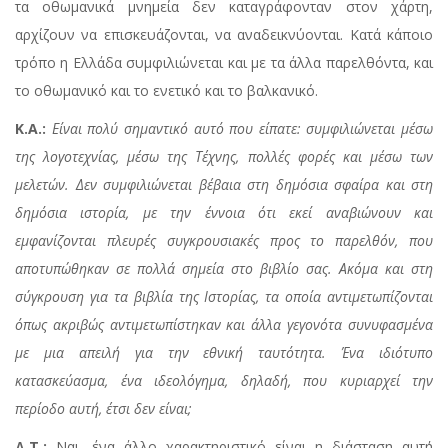
τα οθωμανικά μνημεία δεν καταγράφονταν στον χάρτη,
αρχίζουν να επισκευάζονται, να αναδεικνύονται. Κατά κάποιο
τρόπο η Ελλάδα συμφιλιώνεται και με τα άλλα παρελθόντα, και
το οθωμανικό και το ενετικό και το βαλκανικό.
Κ.Α.:
Είναι πολύ σημαντικό αυτό που είπατε: συμφιλιώνεται μέσω
της λογοτεχνίας, μέσω της Τέχνης, πολλές φορές και μέσω των
μελετών. Δεν συμφιλιώνεται βέβαια στη δημόσια σφαίρα και στη
δημόσια ιστορία, με την έννοια ότι εκεί αναβιώνουν και
εμφανίζονται πλευρές συγκρουσιακές προς το παρελθόν, που
αποτυπώθηκαν σε πολλά σημεία στο βιβλίο σας. Ακόμα και στη
σύγκρουση για τα βιβλία της Ιστορίας, τα οποία αντιμετωπίζονται
όπως ακριβώς αντιμετωπίστηκαν και άλλα γεγονότα συνυφασμένα
με μια απειλή για την εθνική ταυτότητα. Ένα ιδιότυπο
κατασκεύασμα, ένα ιδεολόγημα, δηλαδή, που κυριαρχεί την
περίοδο αυτή, έτσι δεν είναι;
Δ.Τ.:
Ναι, ένα άλλο χαρακτηριστικό είναι η διάσταση αυτή