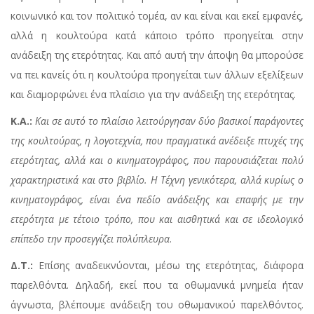
κοινωνικό και τον πολιτικό τομέα, αν και είναι και εκεί εμφανές,
αλλά η κουλτούρα κατά κάποιο τρόπο προηγείται στην
ανάδειξη της ετερότητας. Και από αυτή την άποψη θα μπορούσε
να πει κανείς ότι η κουλτούρα προηγείται των άλλων εξελίξεων
και διαμορφώνει ένα πλαίσιο για την ανάδειξη της ετερότητας.
Κ.Α.:
Και σε αυτό το πλαίσιο λειτούργησαν δύο βασικοί παράγοντες
της κουλτούρας, η λογοτεχνία, που πραγματικά ανέδειξε πτυχές της
ετερότητας, αλλά και ο κινηματογράφος, που παρουσιάζεται πολύ
χαρακτηριστικά και στο βιβλίο. Η Τέχνη γενικότερα, αλλά κυρίως ο
κινηματογράφος, είναι ένα πεδίο ανάδειξης και επαφής με την
ετερότητα με τέτοιο τρόπο, που και αισθητικά και σε ιδεολογικό
επίπεδο την προσεγγίζει πολύπλευρα
.
Δ.Τ.:
Επίσης αναδεικνύονται, μέσω της ετερότητας, διάφορα
παρελθόντα. Δηλαδή, εκεί που τα οθωμανικά μνημεία ήταν
άγνωστα, βλέπουμε ανάδειξη του οθωμανικού παρελθόντος.