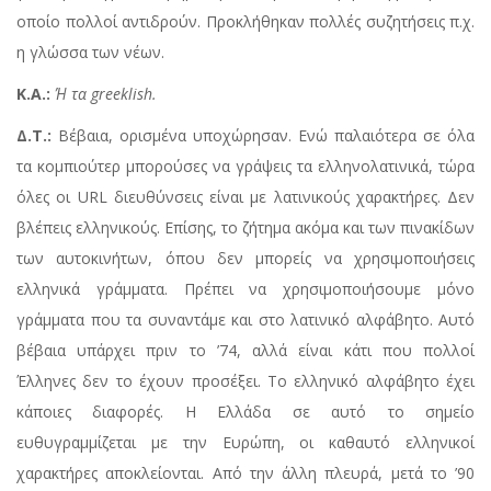
οποίο πολλοί αντιδρούν. Προκλήθηκαν πολλές συζητήσεις π.χ.
η γλώσσα των νέων.
Κ.Α.:
Ή τα
greeklish
.
Δ.Τ.:
Βέβαια, ορισμένα υποχώρησαν. Ενώ παλαιότερα σε όλα
τα κομπιούτερ μπορούσες να γράψεις τα ελληνολατινικά, τώρα
όλες οι URL διευθύνσεις είναι με λατινικούς χαρακτήρες. Δεν
βλέπεις ελληνικούς. Επίσης, το ζήτημα ακόμα και των πινακίδων
των αυτοκινήτων, όπου δεν μπορείς να χρησιμοποιήσεις
ελληνικά γράμματα. Πρέπει να χρησιμοποιήσουμε μόνο
γράμματα που τα συναντάμε και στο λατινικό αλφάβητο. Αυτό
βέβαια υπάρχει πριν το ’74, αλλά είναι κάτι που πολλοί
Έλληνες δεν το έχουν προσέξει. Το ελληνικό αλφάβητο έχει
κάποιες διαφορές. Η Ελλάδα σε αυτό το σημείο
ευθυγραμμίζεται με την Ευρώπη, οι καθαυτό ελληνικοί
χαρακτήρες αποκλείονται. Από την άλλη πλευρά, μετά το ’90