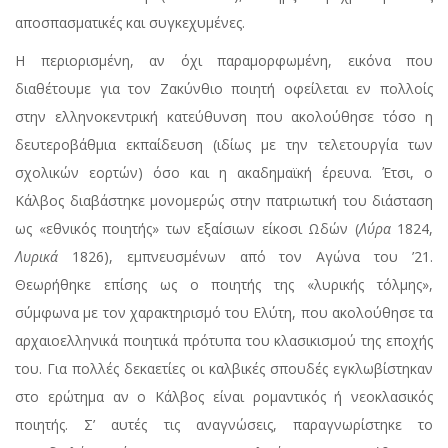
αποσπασματικές και συγκεχυμένες.
Η περιορισμένη, αν όχι παραμορφωμένη, εικόνα που
διαθέτουμε για τον Ζακύνθιο ποιητή οφείλεται εν πολλοίς
στην ελληνοκεντρική κατεύθυνση που ακολούθησε τόσο η
δευτεροβάθμια εκπαίδευση (ιδίως με την τελετουργία των
σχολικών εορτών) όσο και η ακαδημαϊκή έρευνα. Έτσι, ο
Κάλβος διαβάστηκε μονομερώς στην πατριωτική του διάσταση
ως «εθνικός ποιητής» των εξαίσιων είκοσι Ωδών (
Λύρα
1824,
Λυρικά
1826), εμπνευσμένων από τον Αγώνα του ’21.
Θεωρήθηκε επίσης ως ο ποιητής της «λυρικής τόλμης»,
σύμφωνα με τον χαρακτηρισμό του Ελύτη, που ακολούθησε τα
αρχαιοελληνικά ποιητικά πρότυπα του κλασικισμού της εποχής
του. Για πολλές δεκαετίες οι καλβικές σπουδές εγκλωβίστηκαν
στο ερώτημα αν ο Κάλβος είναι ρομαντικός ή νεοκλασικός
ποιητής. Σ’ αυτές τις αναγνώσεις, παραγνωρίστηκε το