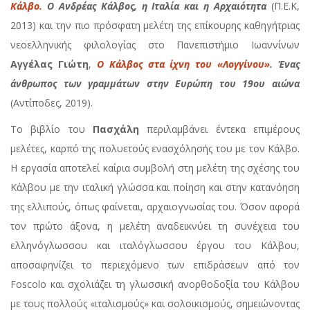
Κάλβο.
Ο Ανδρέας Κάλβος, η Ιταλία και η Αρχαιότητα
(Π.Ε.Κ,
2013) και την πιο πρόσφατη μελέτη της επίκουρης καθηγήτριας
νεοελληνικής φιλολογίας στο Πανεπιστήμιο Ιωαννίνων
Αγγέλας Γιώτη
,
Ο Κάλβος στα ίχνη του «Λογγίνου»
. Ένας
άνθρωπος των γραμμάτων στην Ευρώπη του 19ου αιώνα
(Αντίποδες, 2019).
Το βιβλίο του
Πασχάλη
περιλαμβάνει έντεκα επιμέρους
μελέτες, καρπό της πολυετούς ενασχόλησής του με τον Κάλβο.
Η εργασία αποτελεί καίρια συμβολή στη μελέτη της σχέσης του
Κάλβου με την ιταλική γλώσσα και ποίηση και στην κατανόηση
της ελλιπούς, όπως φαίνεται, αρχαιογνωσίας του. Όσον αφορά
τον πρώτο άξονα, η μελέτη αναδεικνύει τη συνέχεια του
ελληνόγλωσσου και ιταλόγλωσσου έργου του Κάλβου,
αποσαφηνίζει το περιεχόμενο των επιδράσεων από τον
Foscolo και σχολιάζει τη γλωσσική ανορθοδοξία του Κάλβου
με τους πολλούς «ιταλισμούς» και σολοικισμούς, σημειώνοντας