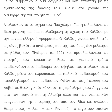
με το συμβατικό όνομα Λογγίνος και κατ’ επέκταση με τις
εξακτινώσεις της έννοιας του ύψους στα χρόνια της
διαμόρφωσης του ποιητή των Ωδών.
Ακολουθώντας το σχήμα του Πασχάλη, η Γιώτη εκλαμβάνει ως
δευτερογενή και διαμεσολαβημένη τη σχέση του Κάλβου με
την αρχαία ελληνική γραμματεία. Ο Κάλβος γίνεται αντιληπτός
ως «ένας βαθύτατα πινδαρικός ποιητής που όμως δεν μελέτησε
σε βάθος τον Πίνδαρο» (σ. 120) και προσλαμβάνεται ως
«ποιητής του κράματος». Έτσι, με γενετικό τρόπο
αναδεικνύονται οι διαδρομές του υψηλού που ακολούθησε ο
Κάλβος μέσω του ευρωπαϊκού και ιταλικού πινδαρισμού, του
παραλληλισμού των πινδαρικών Ωδών με τους
Ψαλμούς
του
Δαβίδ σε θεολογικούς κύκλους, της πρόσληψης του Λογγίνου
από τον τραγικό ποιητή Αλφιέρι αλλά και των νεωτερικών
αναγνώσεων της ρητορικής του από τον Βίκο και άγλλους
θεωρητικούς (Μπλερ, Μπερκ, Ριντ κ.ά), το έργο των οποίων