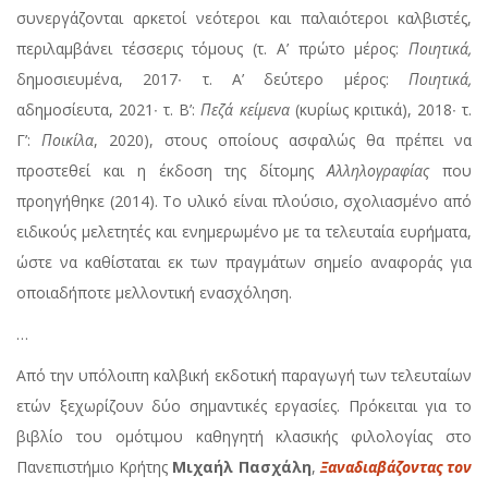
συνεργάζονται αρκετοί νεότεροι και παλαιότεροι καλβιστές,
περιλαμβάνει τέσσερις τόμους (τ. Α’ πρώτο μέρος:
Ποιητικά,
δημοσιευμένα, 2017∙ τ. Α’ δεύτερο μέρος:
Ποιητικά,
αδημοσίευτα, 2021∙ τ. Β’:
Πεζά κείμενα
(κυρίως κριτικά), 2018∙ τ.
Γ’:
Ποικίλα
, 2020), στους οποίους ασφαλώς θα πρέπει να
προστεθεί και η έκδοση της δίτομης
Αλληλογραφίας
που
προηγήθηκε (2014). Το υλικό είναι πλούσιο, σχολιασμένο από
ειδικούς μελετητές και ενημερωμένο με τα τελευταία ευρήματα,
ώστε να καθίσταται εκ των πραγμάτων σημείο αναφοράς για
οποιαδήποτε μελλοντική ενασχόληση.
…
Από την υπόλοιπη καλβική εκδοτική παραγωγή των τελευταίων
ετών ξεχωρίζουν δύο σημαντικές εργασίες. Πρόκειται για το
βιβλίο του ομότιμου καθηγητή κλασικής φιλολογίας στο
Πανεπιστήμιο Κρήτης
Μιχαήλ Πασχάλη
,
Ξαναδιαβάζοντας τον