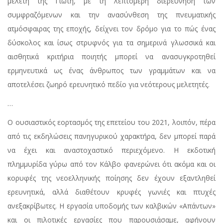
μελέτη της Γιώτη, με τη λεπτομερή διερεύνηση των
συμφραζόμενων και την ανασύνθεση της πνευματικής
ατμόσφαιρας της εποχής, δείχνει τον δρόμο για το πώς ένας
δύσκολος και ίσως στρυφνός για τα σημερινά γλωσσικά και
αισθητικά κριτήρια ποιητής μπορεί να ανασυγκροτηθεί
ερμηνευτικά ως ένας άνθρωπος των γραμμάτων και να
αποτελέσει ζωηρό ερευνητικό πεδίο για νεότερους μελετητές.
…
Ο ουσιαστικός εορτασμός της επετείου του 2021, λοιπόν, πέρα
από τις εκδηλώσεις πανηγυρικού χαρακτήρα, δεν μπορεί παρά
να έχει και αναστοχαστικό περιεχόμενο. Η εκδοτική
πλημμυρίδα γύρω από τον Κάλβο φανερώνει ότι ακόμα και οι
κορυφές της νεοελληνικής ποίησης δεν έχουν εξαντληθεί
ερευνητικά, αλλά διαθέτουν κρυφές γωνιές και πτυχές
ανεξακρίβωτες. Η εργασία υποδομής των καλβικών «Απάντων»
και οι πιλοτικές εργασίες που παρουσιάσαμε, αφήνουν