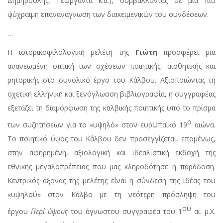
Δημηρούλης, Γεωργαντά κ.ά.), συμβάλλοντας σε μια πιο
ψύχραιμη επανανάγνωση των διακειμενικών του συνδέσεων.
…
Η ιστορικοφιλολογική μελέτη της
Γιώτη
προσφέρει μια
ανανεωμένη οπτική των σχέσεων ποιητικής, αισθητικής και
ρητορικής στο συνολικό έργο του Κάλβου. Αξιοποιώντας τη
σχετική ελληνική και ξενόγλωσση βιβλιογραφία, η συγγραφέας
εξετάζει τη διαμόρφωση της καλβικής ποιητικής υπό το πρίσμα
ο
των συζητήσεων για το «υψηλό» στον ευρωπαϊκό 19
αιώνα.
Το ποιητικό ύψος του Κάλβου δεν προσεγγίζεται, επομένως,
στην αφηρημένη, αξιολογική και ιδεαλιστική εκδοχή της
εθνικής μεγαλοπρέπειας που μας κληροδότησε η παράδοση.
Κεντρικός άξονας της μελέτης είναι η σύνδεση της ιδέας του
«υψηλού» στον Κάλβο με τη νεότερη πρόσληψη του
ου
έργου
Περί ύψους
του άγνωστου συγγραφέα του 1
αι. μ.Χ.