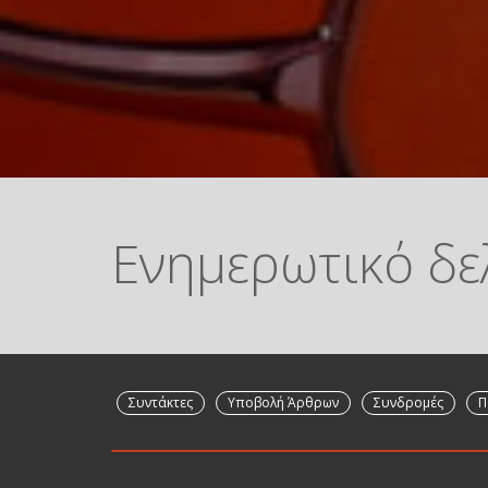
Ενημερωτικό δε
Συντάκτες
Υποβολή Άρθρων
Συνδρομές
Π