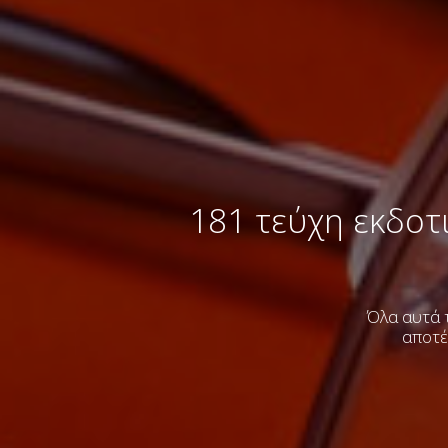
181 τεύχη εκδοτ
Όλα αυτά τ
αποτέ