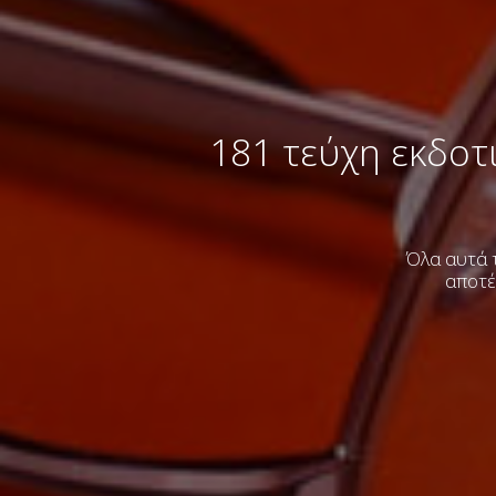
181 τεύχη εκδοτ
Όλα αυτά τ
αποτέ