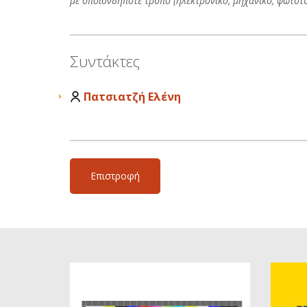
με οποιονδήποτε τρόπο (ηλεκτρονικό, μηχανικό, φωτοτ
Συντάκτες
Πατσιατζή Ελένη
Επιστροφή