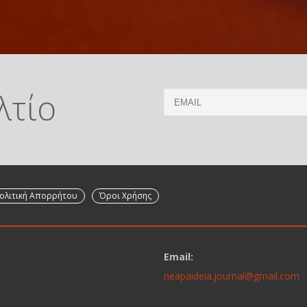
λτίο
Email
ολιτική Απορρήτου
Όροι Χρήσης
Email:
neapaideia.journal@gmail.com