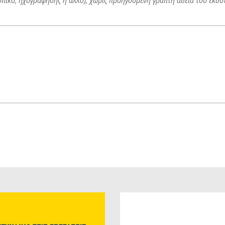
υπικό, ηχογράφησης ή άλλο), χωρίς προηγούμενη γραπτή άδεια του εκδό