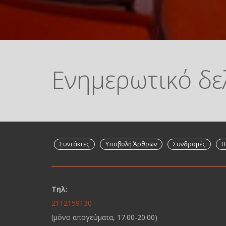
Ενημερωτικό δε
Συντάκτες
Υποβολή Άρθρων
Συνδρομές
Π
Τηλ:
2112159130
(μόνο απογεύματα, 17.00-20.00)