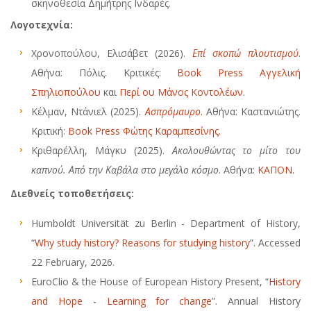
σκηνοθεσία Δημήτρης Ινδαρές.
Λογοτεχνία:
Xρονοπούλου, Ελισάβετ (2026).
Επί σκοπώ πλουτισμού
.
Αθήνα: Πόλις. Κριτικές:
Βook Press Αγγελική
Σπηλιοπούλου
και
Περί ου Μάνος Κοντολέων
.
Κέλμαν, Ντάνιελ (2025).
Ασπρόμαυρο
.
Αθήνα: Καστανιώτης.
Κριτική:
Βοοk Press Φώτης Καραμπεσίνης.
Κριθαρέλλη, Μάγκυ (2025).
Ακολουθώντας το μίτο του
καπνού. Από την Καβάλα στο μεγάλο κόσμο
. Αθήνα:
ΚΑΠΟΝ
.
Διεθνείς
τοποθετήσεις
:
Humboldt Universität zu Berlin - Department of History,
“
Why study history? Reasons for studying history
”. Accessed
22 February, 2026.
EuroClio & the House of European History Present, “
History
and Hope - Learning for change
”. Annual History