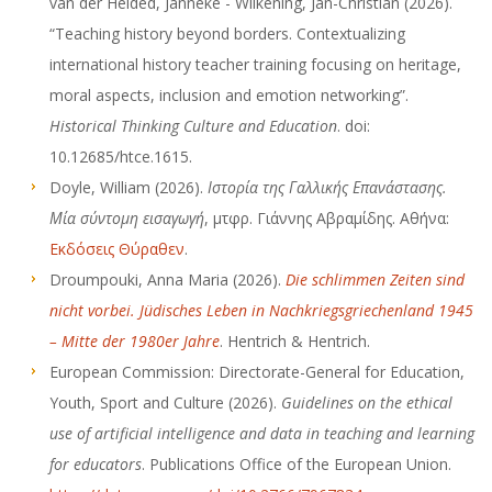
van der Heided, Janneke - Wilkening, Jan-Christian (2026).
“Teaching history beyond borders. Contextualizing
international history teacher training focusing on heritage,
moral aspects, inclusion and emotion networking”.
Historical Thinking Culture and Education
. doi:
10.12685/htce.1615.
Doyle, William (2026).
Ιστορία
της
Γαλλικής
Επανάστασης
.
Μία σύντομη εισαγωγή
, μτφρ. Γιάννης Αβραμίδης. Αθήνα:
Εκδόσεις Θύραθεν
.
Droumpouki, Anna Maria (2026).
Die schlimmen Zeiten sind
nicht vorbei.
Jüdisches Leben in Nachkriegsgriechenland 1945
– Mitte der 1980er Jahre
. Hentrich & Hentrich.
European Commission: Directorate-General for Education,
Youth, Sport and Culture (2026).
Guidelines on the ethical
use of artificial intelligence and data in teaching and learning
for educators
. Publications Office of the European Union.