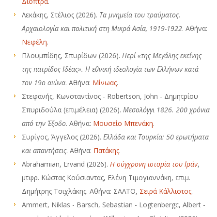
Διόπτρα
.
Λεκάκης, Στέλιος (2026).
Τα μνημεία του τραύματος.
Αρχαιολογία και πολιτική στη Μικρά Ασία, 1919-1922
. Αθήνα:
Νεφέλη
.
Πλουμπίδης, Σπυρίδων (2026).
Περί «της Μεγάλης εκείνης
της πατρίδος Ιδέας». Η εθνική ιδεολογία των Ελλήνων κατά
τον 19ο αιώνα
. Αθήνα:
Μίνωας
.
Στεφανής, Κωνσταντίνος - Robertson, John - Δημητρίου
Σπυριδούλα (επιμέλεια) (2026).
Μεσολόγγι 1826. 200 χρόνια
από την Έξοδο
. Αθήνα:
Μουσείο Μπενάκη
.
Συρίγος, Άγγελος (2026).
Ελλάδα και Τουρκία: 50 ερωτήματα
και απαντήσεις
. Αθήνα:
Πατάκης
.
Abrahamian, Ervand (2026).
H σύγχρονη ιστορία του Ιράν
,
μτφρ. Κώστας Κούσιαντας, Ελένη Τιμογιαννάκη, επιμ.
Δημήτρης Τσιχλάκης. Αθήνα: ΣΑΛΤΟ,
Σειρά Κάλλιστος
.
Ammert, Niklas - Barsch, Sebastian - Logtenbergc, Albert -