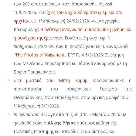
των 200 αντιστασιακών στην Καισαριανή», Newsit
16/02/2026. «
Τα ίχνη του λοχία Χόιερ στο φιλμ και στα
αρχεία
», εφ.
Η Καθημερινή
24/02/2026. «Φωτογραφίες
Καισαριανής:
Η δεύτερη ανάγνωση, η προσωπική μνήμη και
η συνέχεια της έρευνας
». Συνέντευξη στην εφ.
Η
Καθημερινή
7/3/2026 των Κ. Καρπόζηλου και Ι. Χανδρινού.
“
The Photos of Kaisariani
”, ERTFLIX 5/3/2026: Συζήτηση
των Μενέλαου Χαραλαμπίδη και Ιάσονα Χανδρινού με τη
Σοφία Παπαϊωάννου.
«
Τα μυστικά του Μπέη Χαμάμ
. Ολοκληρώθηκε η
αποκατάσταση του οθωμανικού λουτρού της
Θεσσαλονίκης, που επανέρχεται στην αρχική μορφή του».
Η Καθημερινή
8/3/2026.
In memoriam
: Έφυγε από τη ζωή στις 5 Μαρτίου 2026 σε
ηλικία 80 ετών ο
Άλκης Ρήγος
ομότιμος καθηγητής
Πολιτικής Επιστήμης και Ιστορίας. Ο διδάκτορας και