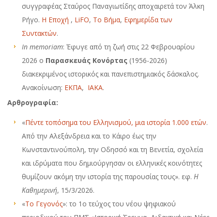
συγγραφέας Σταύρος Παναγιωτίδης αποχαιρετά τον Άλκη
Ρήγο.
Η Εποχή
,
LiFO
,
Το Βήμα
,
Εφημερίδα των
Συντακτών
.
In memoriam
: Έφυγε από τη ζωή στις 22 Φεβρουαρίου
2026 ο
Παρασκευάς Κονόρτας
(1956-2026)
διακεκριμένος ιστορικός και πανεπιστημιακός δάσκαλος.
Ανακοίνωση:
ΕΚΠΑ
,
ΙΑΚΑ
.
Αρθρογραφία:
«
Πέντε τοπόσημα του Ελληνισμού, μια ιστορία 1.000 ετών
.
Από την Αλεξάνδρεια και το Κάιρο έως την
Κωνσταντινούπολη, την Οδησσό και τη Βενετία, σχολεία
και ιδρύματα που δημιούργησαν οι ελληνικές κοινότητες
θυμίζουν ακόμη την ιστορία της παρουσίας τους». εφ.
Η
Καθημερινή
, 15/3/2026.
«
Το Γεγονός
»: το 1ο τεύχος του νέου ψηφιακού