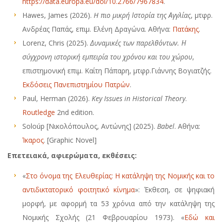
https://data.europa.eu/doi/10.2766/7967834
.
Hawes, James (2026).
H πιο μικρή Ιστορία της Αγγλίας
, μτφρ.
Ανδρέας Παπάς, επιμ. Ελένη Δραγώνα. Αθήνα:
Πατάκης
.
Lorenz, Chris (2025).
Δυναμικές των παρελθόντων. Η
σύγχρονη ιστορική εμπειρία του χρόνου και του χώρου
,
επιστημονική επιμ. Καίτη Πάπαρη, μτφρ.Γιάννης Βογιατζής.
Εκδόσεις Πανεπιστημίου Πατρών
.
Paul, Herman (2026).
Key Issues in Historical Theory
.
Routledge
2nd edition.
Soloúp [Νικολόπουλος, Αντώνης] (2025).
Babel
. Αθήνα:
Ίκαρος
. [Graphic Novel]
Επετειακά, αφιερώματα, εκθέσεις:
«
Στο όνομα της Ελευθερίας: Η κατάληψη της Νομικής και το
αντιδικτατορικό φοιτητικό κίνημα
»: Έκθεση, σε ψηφιακή
μορφή, με αφορμή τα 53 χρόνια από την κατάληψη της
Νομικής Σχολής (21 Φεβρουαρίου 1973). «
Εδώ και