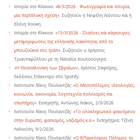
Ιστορία στο Κόκκινο
. «
8/3/2026 - Φωτογραφία και Ιστορία,
μία περίπλοκη σχέση
». Συζητούν η Νεφέλη Λιόντου και η
Ελένη Κούκη.
Ιστορία στο Κόκκινο
. «
15/3/2026 - Σλατίνες και κάγκουρες:
μεταμορφώσεις της ελληνικής λαϊκότητας από τα
μπουζούκια στο τράπ
». Συζητούν ο Χρήστος
Τριανταφύλλου με τη Ναταλία Κουτσούγερα.
«
Η Θεσσαλονίκη των Εβραίων
», Χρίστος Ζαφείρης,
Εκδόσεις Επίκεντρο στο Spotify.
Ινστιτούτο Νίκος Πουλαντζάς
: «
Ο Μεσοπόλεμος: ιδεολογίες,
κοινωνία, οικονομία, λογοτεχνία πολιτισμός και
επιστήμες
». Εισηγητής: Αντώνης Λιάκος, 2/3/2026
Ινστιτούτο Νίκος Πουλαντζάς
: «
Το ολοκληρωτικό φαινόμενο
στην Ευρώπη: φασισμός, ναζισμός κ.α.
». Εισηγήτρια: Τζένη
Λαλιούτη, 9/2/2026.
Ινστιτούτο Νίκος Πουλαντζάς
: «
Ο Β΄Παγκόσμιος Πόλεμος: οι