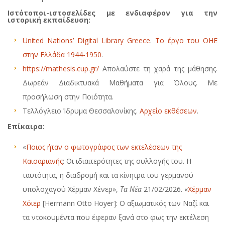
Ιστότοποι-ιστοσελίδες με ενδιαφέρον για την
ιστορική εκπαίδευση:
United Nations’ Digital Library Greece
.
Το έργο του ΟΗΕ
στην Ελλάδα 1944-1950
.
https://mathesis.cup.gr/
Απολαύστε τη χαρά της μάθησης.
Δωρεάν Διαδικτυακά Μαθήματα για Όλους. Με
προσήλωση στην Ποιότητα.
Τελλόγλειο Ίδρυμα Θεσσαλονίκης.
Αρχείο εκθέσεων
.
Επίκαιρα:
«
Ποιος ήταν ο φωτογράφος των εκτελέσεων της
Καισαριανής
: Οι ιδιαιτερότητες της συλλογής του. Η
ταυτότητα, η διαδρομή και τα κίνητρα του γερμανού
υπολοχαγού Χέρμαν Χένερ»,
Τα Νέα
21/02/2026. «
Χέρμαν
Χόιερ
[Hermann Otto Hoyer]: Ο αξιωματικός των Ναζί και
τα ντοκουμέντα που έφεραν ξανά στο φως την εκτέλεση