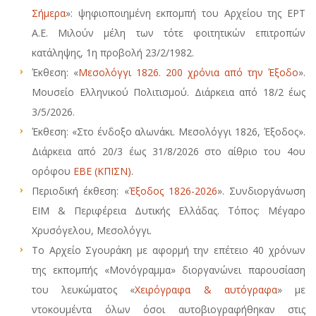
Σήμερα
»: ψηφιοποιημένη εκπομπή του Αρχείου της ΕΡΤ
Α.Ε. Μιλούν μέλη των τότε φοιτητικών επιτροπών
κατάληψης, 1η προβολή 23/2/1982.
Έκθεση: «
Μεσολόγγι 1826. 200 χρόνια από την Έξοδο
».
Μουσείο Ελληνικού Πολιτισμού. Διάρκεια από 18/2 έως
3/5/2026.
Έκθεση: «Στο ένδοξο αλωνάκι. Μεσολόγγι 1826, Έξοδος».
Διάρκεια από 20/3 έως 31/8/2026 στο αίθριο του 4ου
ορόφου
ΕΒΕ (ΚΠΙΣΝ)
.
Περιοδική έκθεση: «
Έξοδος 1826-2026
». Συνδιοργάνωση
ΕΙΜ & Περιφέρεια Δυτικής Ελλάδας. Τόπος: Μέγαρο
Χρυσόγελου, Μεσολόγγι.
Το Αρχείο Σγουράκη με αφορμή την επέτειο 40 χρόνων
της εκπομπής «Μονόγραμμα» διοργανώνει παρουσίαση
του λευκώματος «
Χειρόγραφα & αυτόγραφα
» με
ντοκουμέντα όλων όσοι αυτοβιογραφήθηκαν στις