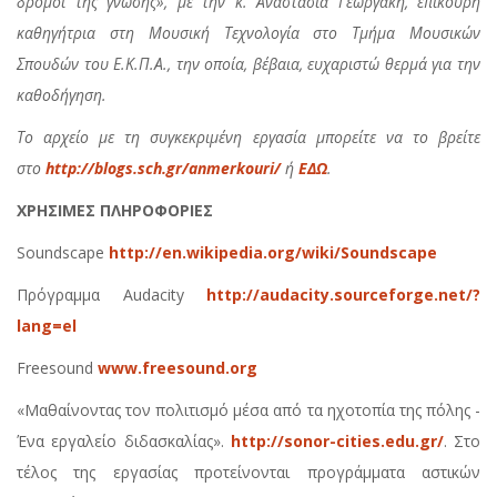
δρόμοι της γνώσης», με την κ. Αναστασία Γεωργάκη, επίκουρη
καθηγήτρια στη Μουσική Τεχνολογία στο Τμήμα Μουσικών
Σπουδών του Ε.Κ.Π.Α., την οποία, βέβαια, ευχαριστώ θερμά για την
καθοδήγηση.
Το αρχείο με τη συγκεκριμένη εργασία μπορείτε να το βρείτε
στο
http://blogs.sch.gr/anmerkouri/
ή
ΕΔΩ
.
ΧΡΗΣΙΜΕΣ ΠΛΗΡΟΦΟΡΙΕΣ
Soundscape
http://en.wikipedia.org/wiki/Soundscape
Πρόγραμμα Audacity
http://audacity.sourceforge.net/?
lang=el
Freesound
www.freesound.org
«Μαθαίνοντας τον πολιτισμό μέσα από τα ηχοτοπία της πόλης -
Ένα εργαλείο διδασκαλίας».
http://sonor-cities.edu.gr/
. Στο
τέλος της εργασίας προτείνονται προγράμματα αστικών