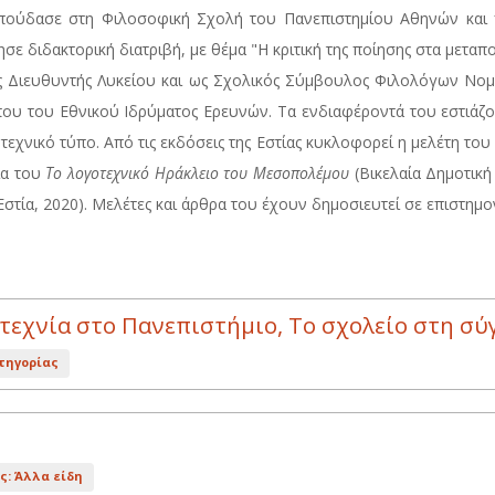
Σπούδασε στη Φιλοσοφική Σχολή του Πανεπιστημίου Αθηνών και 
ε διδακτορική διατριβή, με θέμα "Η κριτική της ποίησης στα μεταπο
 Διευθυντής Λυκείου και ως Σχολικός Σύμβουλος Φιλολόγων Νομού
ου του Εθνικού Ιδρύματος Ερευνών. Τα ενδιαφέροντά του εστιάζον
τεχνικό τύπο. Από τις εκδόσεις της Εστίας κυκλοφορεί η μελέτη το
ία του
Το λογοτεχνικό Ηράκλειο του Μεσοπολέμου
(Βικελαία Δημοτική
Εστία, 2020). Μελέτες και άρθρα του έχουν δημοσιευτεί σε επιστημο
οτεχνία στο Πανεπιστήμιο, Το σχολείο στη σ
τηγορίας
ς: Άλλα είδη