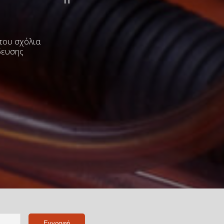
 του σχόλια
δευσης
Name