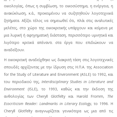
οικολογίας, όπως η συμβίωση, το οικοσύστημα, η ενέργεια, η
ανακύκλωση, κ.ά., προκειμένου να συζητηθούν λογοτεχνικά
ζητήματα. Αξίζει τέλος να σημειωθεί ότι, πλάι στις αναλυτικές
μελέτες, στο χώρο της οικοκριτικής υπάρχουν και κείμενα με
μια λυρική ή αφηγηματική διάσταση, περισσότερο υμνητικά και
λιγότερο κριτικά απέναντι στα έργα που επιδιώκουν να
αναδείξουν.
Η οικοκριτική αναδείχθηκε ως διακριτή τάση στις λογοτεχνικές
σπουδές αρχίζοντας με την ίδρυση στις Η.Π.Α. της Association
for the Study of Literature and Environment (ASLE) το 1992, και
του περιοδικού της,
Interdisciplinary
Studies
in
Literature
and
Environment
(ISLE), το 1993, καθώς και την έκδοση της
ανθολογίας των Cheryll Glotfelty και Harold Fromm,
The
Ecocriticism
Reader:
Landmarks
in
Literary
Ecology
, το 1996. Η
Cheryll Glotfelty αναγνωρίζεται γενικότερα ως μια από τις