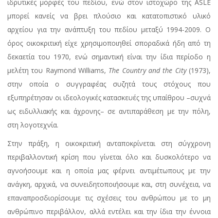
ιδρυτικές μορφές του πεδίου, ενώ στον ιστοχώρο της ASLE
μπορεί κανείς να βρει πλούσιο και κατατοπιστικό υλικό
αρχείου για την ανάπτυξη του πεδίου μεταξύ 1994-2009. Ο
όρος οικοκριτική είχε χρησιμοποιηθεί σποραδικά ήδη από τη
δεκαετία του 1970, ενώ σημαντική είναι την ίδια περίοδο η
μελέτη του Raymond Williams,
The
Country
and
the
City
(1973),
στην οποία ο συγγραφέας συζητά τους στόχους που
εξυπηρέτησαν οι ιδεολογικές κατασκευές της υπαίθρου –συχνά
ως ειδυλλιακής και άχρονης– σε αντιπαράθεση με την πόλη,
στη λογοτεχνία.
Στην πράξη, η οικοκριτική ανταποκρίνεται στη σύγχρονη
περιβαλλοντική κρίση που γίνεται όλο και δυσκολότερο να
αγνοήσουμε και η οποία μας φέρνει αντιμέτωπους με την
ανάγκη, αρχικά, να συνειδητοποιήσουμε και, στη συνέχεια, να
επαναπροσδιορίσουμε τις σχέσεις του ανθρώπου με το μη
ανθρώπινο περιβάλλον, αλλά εντέλει και την ίδια την έννοια