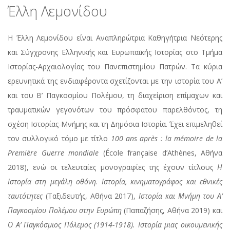
Έλλη Λεμονίδου
Η Έλλη Λεμονίδου είναι Αναπληρώτρια Καθηγήτρια Νεότερης
και Σύγχρονης Ελληνικής και Ευρωπαϊκής Ιστορίας στο Τμήμα
Ιστορίας-Αρχαιολογίας του Πανεπιστημίου Πατρών. Τα κύρια
ερευνητικά της ενδιαφέροντα σχετίζονται με την ιστορία του Α’
και του Β’ Παγκοσμίου Πολέμου, τη διαχείριση επίμαχων και
τραυματικών γεγονότων του πρόσφατου παρελθόντος, τη
σχέση Ιστορίας-Μνήμης και τη Δημόσια Ιστορία. Έχει επιμεληθεί
τον συλλογικό τόμο με τίτλο
100
ans
apr
è
s
:
la
m
é
moire
de
la
Premi
è
re
Guerre
mondiale
(École française d’Athènes, Αθήνα
2018), ενώ οι τελευταίες μονογραφίες της έχουν τίτλους
Η
Ιστορία στη μεγάλη οθόνη
.
Ιστορία, κινηματογράφος και εθνικές
ταυτότητες
(Ταξιδευτής, Αθήνα 2017),
Ιστορία και Μνήμη του Α’
Παγκοσμίου Πολέμου στην Ευρώπη
(Παπαζήσης, Αθήνα 2019) και
Ο Α’ Παγκόσμιος Πόλεμος (1914-1918).
Ιστορία μιας οικουμενικής