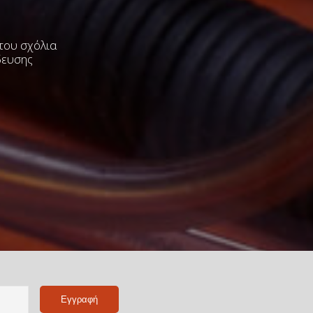
 του σχόλια
δευσης
Name