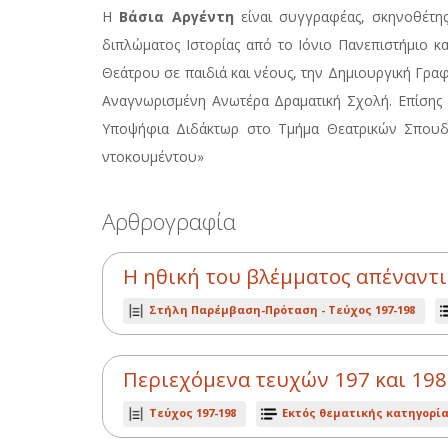
Η
Βάσια Αργέντη
είναι συγγραφέας, σκηνοθέτη
διπλώματος Ιστορίας από το Ιόνιο Πανεπιστήμιο κ
Θεάτρου σε παιδιά και νέους, την Δημιουργική Γρ
Αναγνωρισμένη Ανωτέρα Δραματική Σχολή. Επίσης 
Υποψήφια Διδάκτωρ στο Τμήμα Θεατρικών Σπουδώ
ντοκουμέντου»
Αρθρογραφία
Η ηθική του βλέμματος απέναντι
Στήλη Παρέμβαση-Πρόταση -
Τεύχος 197-198
Περιεχόμενα τευχών 197 και 198
Τεύχος 197-198
Εκτός θεματικής κατηγορί