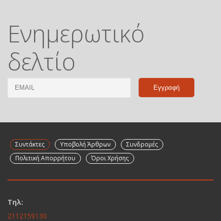
Ενημερωτικό
δελτίο
Email
Name
Συντάκτες
Υποβολή Άρθρων
Συνδρομές
Πολιτική Απορρήτου
Όροι Χρήσης
Τηλ:
2112159130